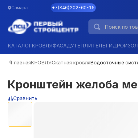
Самара
+7
(
846
)
202-60-15
КАТАЛОГ
КРОВЛЯ
ФАСАД
УТЕПЛИТЕЛЬ
ГИДРОИЗО
Главная
КРОВЛЯ
Скатная кровля
Водосточные сист
Кронштейн желоба ме
Сравнить