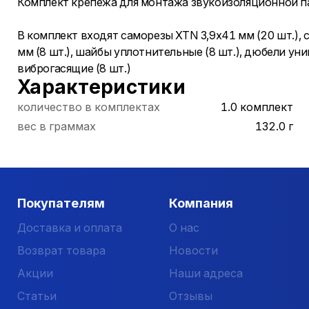
Комплект крепежа для монтажа звукоизоляционной 
В комплект входят саморезы XTN 3,9х41 мм (20 шт.), 
мм (8 шт.), шайбы уплотнительные (8 шт.), дюбели ун
виброгасящие (8 шт.)
Характеристики
количество в комплектах
1.0 комплект
вес в граммах
132.0 г
Покупателям
Компания
Доставка и оплата
О нас
Возврат товара
Новости
Акции
Наши адреса
Статьи
Отзывы