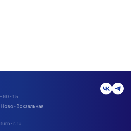
2-60-15
л. Ново-Вокзальная
turn-r.ru