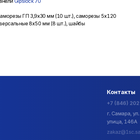
панели
Gipslock 70
саморезы ГП 3,9х30 мм (10 шт.), саморезы 5х120
иверсальные 8x50 мм (8 шт.), шайбы
Контакты
+7 (846) 20
г. Самара, у
улица, 146А
zakaz@1sc.sa