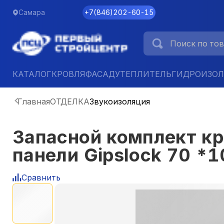
Самара
+7
(
846
)
202-60-15
КАТАЛОГ
КРОВЛЯ
ФАСАД
УТЕПЛИТЕЛЬ
ГИДРОИЗО
Главная
ОТДЕЛКА
Звукоизоляция
Запасной комплект к
панели Gipslock 70 *
Сравнить