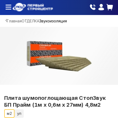
Главная
ОТДЕЛКА
Звукоизоляция
Плита шумопоглощающая СтопЗвук
БП Прайм (1м х 0,6м х 27мм) 4,8м2
м2
уп