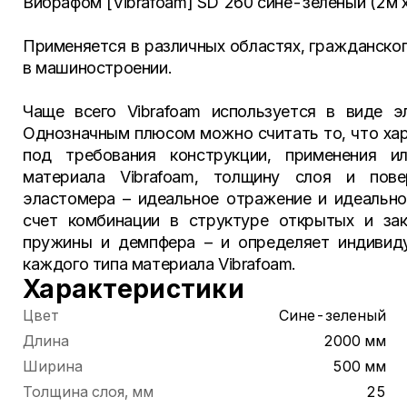
Вибрафом [Vibrafoam] SD 260 сине-зеленый (2м х
Применяется в различных областях, гражданско
в машиностроении.
Чаще всего Vibrafoam используется в виде э
Однозначным плюсом можно считать то, что ха
под требования конструкции, применения и
материала Vibrafoam, толщину слоя и пове
эластомера – идеальное отражение и идеально
счет комбинации в структуре открытых и за
пружины и демпфера – и определяет индивиду
каждого типа материала Vibrafoam.
Характеристики
Цвет
Сине-зеленый
Длина
2000 мм
Ширина
500 мм
Толщина слоя, мм
25