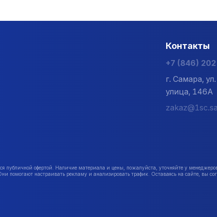
Контакты
+7 (846) 20
г. Самара, у
улица, 146А
zakaz@1sc.sa
публичной офертой. Наличие материала и цены, пожалуйста, уточняйте у менеджеро
Они помогают настраивать рекламу и анализировать трафик. Оставаясь на сайте, вы сог