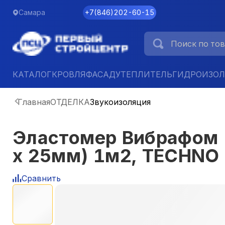
Самара
+7
(
846
)
202-60-15
КАТАЛОГ
КРОВЛЯ
ФАСАД
УТЕПЛИТЕЛЬ
ГИДРОИЗО
Главная
ОТДЕЛКА
Звукоизоляция
Эластомер Вибрафом (
x 25мм) 1м2, TECHNO
Сравнить