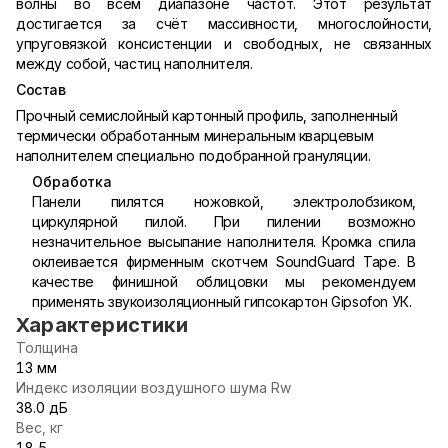
волны во всем диапазоне частот. Этот результат
достигается за счёт массивности, многослойности,
упруговязкой консистенции и свободных, не связанных
между собой, частиц наполнителя.
Состав
Прочный семислойный картонный профиль, заполненный
термически обработанным минеральным кварцевым
наполнителем специально подобранной грануляции.
Обработка
Панели пилятся ножовкой, электролобзиком,
циркулярной пилой. При пилении возможно
незначительное высыпание наполнителя. Кромка спила
оклеивается фирменным скотчем SoundGuard Tape. В
качестве финишной облицовки мы рекомендуем
применять звукоизоляционный гипсокартон Gipsofon УК.
Характеристики
Толщина
13 мм
Индекс изоляции воздушного шума Rw
38.0 дБ
Вес, кг
18,5