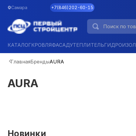
Самара
+7
(
846
)
202-60-15
КАТАЛОГ
КРОВЛЯ
ФАСАД
УТЕПЛИТЕЛЬ
ГИДРОИЗО
Главная
Бренды
AURA
AURA
Новинки