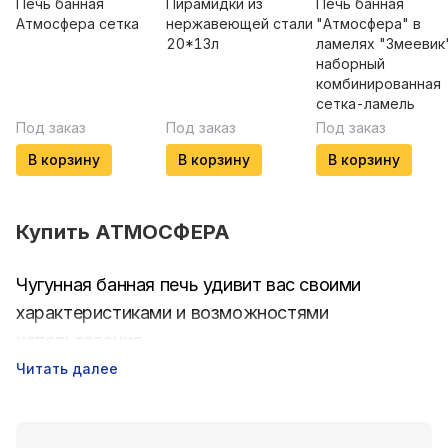
Печь банная
Пирамидки из
Печь банная
Атмосфера сетка
нержавеющей стали
"Атмосфера" в
20*13л
ламелях "Змеевик
наборный
комбинированная
сетка-ламель
Под заказ
Под заказ
Под заказ
В корзину
В корзину
В корзину
Купить
АТМОСФЕРА
Чугунная банная печь удивит вас своими
характеристиками и возможностями
использования.
Читать далее