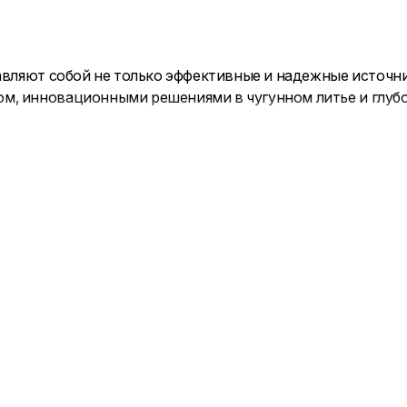
авляют собой не только эффективные и надежные источни
м, инновационными решениями в чугунном литье и глуб
 чугунных отопительных и банных печей, а также компл
о к производству функциональных обогревателей, но и к
.
 сеткой для камней, в комбинированной облицовке и в л
тную атмосферу для комфортного пребывания.
ным и универсальным источником тепла в дачном домик
лучают сертификаты соответствия техническим требова
 ПроМеталл изготавливается из долговечного и жаропро
вух вариантах: с шибером и без.
вектор для печей Prometall, облицовка, сетка-каменка