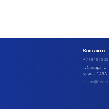
ечивается конвекция воздуха в банном помещении и про
для стильного обустройства печного оборудования. Нат
иками, предотвращает перегрев.
ля бань, саун и частных домостроений. Печи и вся про
Prometall и реализует товар в Самаре напрямую от прои
Контакты
промметалл и различных комплектующих к ним. Будем ра
+7 (846) 20
г. Самара, у
улица, 146А
zakaz@1sc.sa