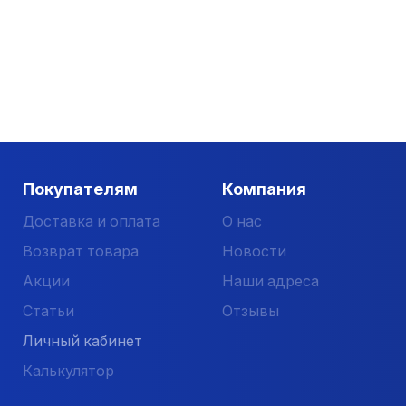
поверхность открытой трубы. С их помощью обесп
Порталы из камня.
Являются прекрасным решением 
превосходными теплоизоляционными характерист
Производитель предлагает и другие комплектующие д
отзывы.
«Первый стройцентр» является официальным дилером 
Покупателям
Компания
ассортимент печей ПроМеталл, дымоходов чугунных 
Доставка и оплата
О нас
Возврат товара
Новости
Акции
Наши адреса
Статьи
Отзывы
Личный кабинет
Калькулятор