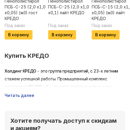
Пенополистирол
Пенополистирол
Пенополистирол
ПСБ-С-25 (2,0 х1,0
ПСБ-С-25 (2,0 х1,0
ПСБ-С-15 (2,0 х1
х0,05) (м3) гост
х0,1) лайт КРЕДО
х0,05) (м3) лайт
КРЕДО
КРЕДО
Под заказ
Под заказ
Под заказ
В корзину
В корзину
В корзину
Купить
КРЕДО
Холдинг КРЕДО
- это группа предприятий, с 23-х летним
стажем успешной работы. Промышленный комплекс
составляет 80 000 м2, - производственные площадки,
складские терминалы (авто и ЖД).
Читать далее
На базе предприятия КРЕДО работают 15
производственных линий и свыше 500 сотрудников по
следующим направлениям деятельности холдинга:
Хотите получать доступ к скидкам
и акциям?
Производство полимерной продукции - пленки пвд,