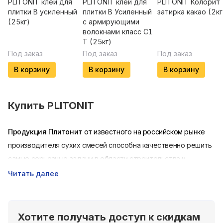
PLITONIT клей для
PLITONIT клей для
PLITONIT Колорит
плитки В усиленный
плитки В Усиленный
затирка какао (2кг
(25кг)
с армирующими
волокнами класс С1
Т (25кг)
Под заказ
Под заказ
Под заказ
В корзину
В корзину
В корзину
Купить
PLITONIT
Продукция Плитонит
от известного на российском рынке
производителя сухих смесей способна качественно решить
самые серьезные задачи в области строительства и
ремонта. Достаточно востребованные на различных
Читать далее
строящихся и реставрируемых объектах сухие смеси Plitonit
доказали свою эффективность и долговечность. Благодаря
чему компания занимает лидирующие позиции в области
Хотите получать доступ к скидкам