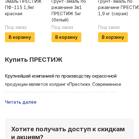
Эмаль ПРЕСТИЖ
Грунт-эмаль по
Грунт-эмаль по
ПФ-115 1,9кг
ржавчине 3в1
ржавчине ПРЕСТ
красная
ПРЕСТИЖ 5кг
1,9 кг (серая)
(белый)
Под заказ
Под заказ
Под заказ
В корзину
В корзину
В корзину
Купить
ПРЕСТИЖ
Крупнейшей компанией по производству окрасочной
продукции является холдинг «Престиж». Современное
предприятие предлагает качественные составы для
специалистов любого уровня. Основной целью
Читать далее
производитель краски «Престиж» ставит максимальное
удовлетворение потребительских ожиданий и запросов.
Благодаря этому на протяжении многих лет он остается
Хотите получать доступ к скидкам
надежным партнером для потребителей и поставщиков.
и акциям?