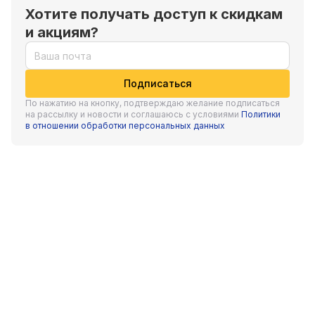
профессионализм сотрудников по достоинству оценили
Хотите получать доступ к скидкам
клиенты в Самаре и других городах РФ. На предприятии
и акциям?
грамотно налажен сервис: от производства безупречного
профнастила и прочих товаров до их оперативной доставки
на объекты покупателей. В будущем «Центр металлокровли»
Подписаться
однозначно видит себя в пятерке самых ответственных
По нажатию на кнопку, подтверждаю желание подписаться
на рассылку и новости и соглашаюсь с условиями
Политики
поставщиков кровельной продукции.
в отношении обработки персональных данных