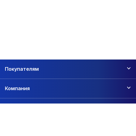
Покупателям
Компания
Контакты
+7 (846) 202-60-15
г. Самара, ул. Ново-Вокзальная улица, 146А
zakaz@1sc.saturn-r.ru