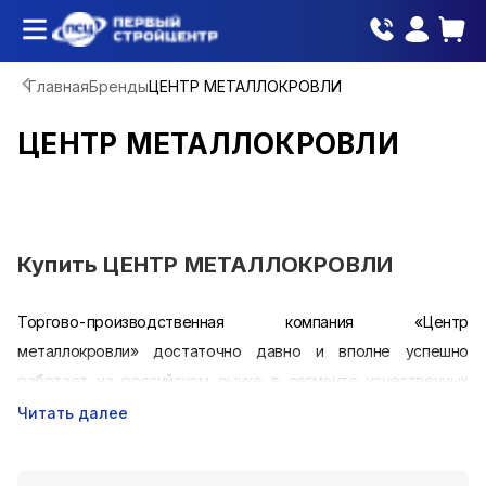
Главная
Бренды
ЦЕНТР МЕТАЛЛОКРОВЛИ
ЦЕНТР МЕТАЛЛОКРОВЛИ
Купить
ЦЕНТР МЕТАЛЛОКРОВЛИ
Торгово-производственная компания «Центр
металлокровли» достаточно давно и вполне успешно
работает на российском рынке в сегменте качественных
кровельных материалов, постоянно развиваясь и наращивая
Читать далее
производственные объемы. За три последних года
преимущества данной продукции, а также лояльность и