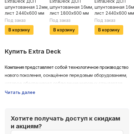
ExtraDeck ДСП
ExtraDeck ДСП
ExtraDeck ДСП
шпунтованная 12мм,
шпунтованная 16мм,
шпунтованная 16м
лист 2440х600 мм
лист 1800х600 мм
лист 2440х600 мм
Под заказ
Под заказ
Под заказ
В корзину
В корзину
В корзину
Купить
Extra Deck
Компания представляет собой технологичное производство
нового поколения, оснащённое передовым оборудованием,
которое обеспечивает соблюдение мировых стандартов
качества и экологичности, а также позволяет предлагать
Читать далее
клиентам широкую линейку продукции с гибкими
производственными возможностями.
Хотите получать доступ к скидкам
и акциям?