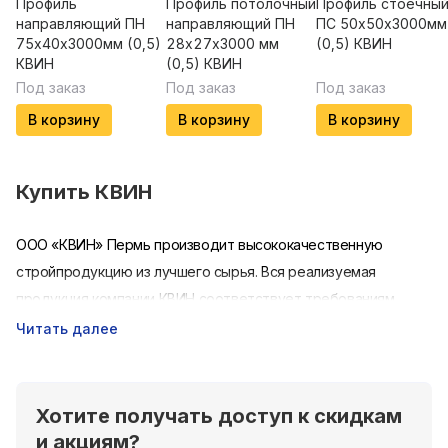
Профиль
Профиль потолочный
Профиль стоечны
направляющий ПН
направляющий ПН
ПС 50х50х3000мм
75х40х3000мм (0,5)
28х27х3000 мм
(0,5) КВИН
КВИН
(0,5) КВИН
Под заказ
Под заказ
Под заказ
В корзину
В корзину
В корзину
Купить
КВИН
ООО «КВИН» Пермь производит высококачественную
стройпродукцию из лучшего сырья. Вся реализуемая
продукция компании КВИН соответствует требованиям
ГОСТ и утвержденным строительным стандартам.
Читать далее
Профнастил, металлочерепица и металлопрокат от компании
КВИН сегодня широко используются при проведении
строительных работ, обустройстве жилых зданий, офисных
Хотите получать доступ к скидкам
объектов и промышленных предприятий.
и акциям?