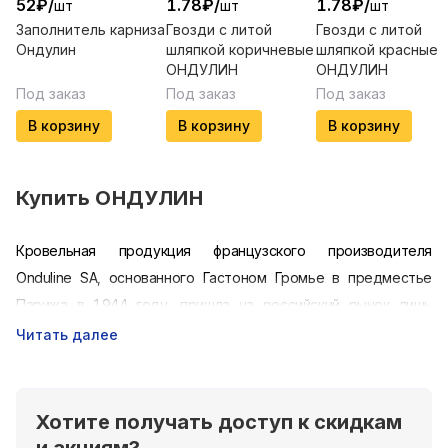
52
₽
/
1.78
₽
/
1.78
₽
/
шт
шт
шт
Заполнитель карниза
Гвозди с литой
Гвозди с литой
Ондулин
шляпкой коричневые
шляпкой красные
ОНДУЛИН
ОНДУЛИН
Под заказ
Под заказ
Под заказ
В корзину
В корзину
В корзину
Купить
ОНДУЛИН
Кровельная продукция французского производителя
Onduline SA, основанного Гастоном Громье в предместье
Парижа в 1944 году, пришла на российский рынок лишь
спустя полвека – весной 1994 года, и с того времени только
Читать далее
набирает обороты актуальности как недорогой и
практичный материал. Довольно быстро концерн открыл
собственные филиалы во многих городах РФ – от Питера,
Хотите получать доступ к скидкам
Самары и Краснодара до Новосибирска, Иркутска и