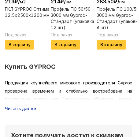
213
₽
/
214
₽
/
283.50
₽
/
м2
пм
пм
ГКЛ GYPROC Оптима
Профиль ПС 50/50 -
Профиль ПС 100/5
12,5х2500х1200 мм
3000 мм Gyproc-
3000 мм Gyproc-
Стандарт (упаковка
Стандарт (упаков
12 шт)
8 шт)
Под заказ
Под заказ
Под заказ
В корзину
В корзину
В корзину
Купить
GYPROC
Продукция крупнейшего мирового производителя Gyproc
проверена временем и стабильно востребована на
протяжении долгих лет.
Гипсокартон «Гипрок»
широко
используется на этапе отделочных работ для выравнивания
Читать далее
стен и создания настоящих художественных композиций:
арок, колонн, барных стоек.
Опытные застройщики выбирают
Хотите получать доступ к скидкам
гипсокартон
G
ypro
c
,