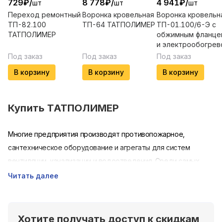
729
₽
/
8 778
₽
/
4 941
₽
/
шт
шт
шт
Переход ремонтный
Воронка кровельная
Воронка кровельн
ТП-82.100
ТП-64 ТАТПОЛИМЕР
ТП-01.100/6-Э с
ТАТПОЛИМЕР
обжимным фланце
и электрообогрев
Под заказ
Под заказ
Под заказ
В корзину
В корзину
В корзину
Купить
ТАТПОЛИМЕР
Многие предприятия производят противопожарное,
сантехническое оборудование и агрегаты для систем
вентиляции, канализации и водоотведения. Среди самых
известных производственных объединений
ООО
Читать далее
«Татполимер»,
которое с 2001 года выпускает богатый
ассортимент комплектующих, в том числе пожарную
арматуру и многое другое. На данный момент предприятие
Хотите получать доступ к скидкам