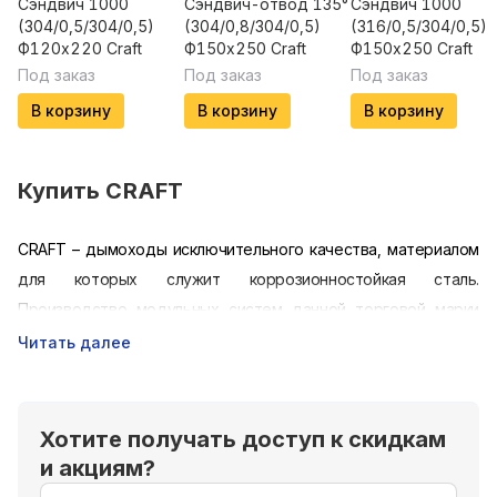
Сэндвич 1000
Сэндвич-отвод 135°
Сэндвич 1000
(304/0,5/304/0,5)
(304/0,8/304/0,5)
(316/0,5/304/0,5)
Ф120х220 Craft
Ф150х250 Craft
Ф150х250 Craft
Под заказ
Под заказ
Под заказ
В корзину
В корзину
В корзину
Купить
CRAFT
CRAFT – дымоходы исключительного качества, материалом
для которых служит коррозионностойкая сталь.
Производство модульных систем данной торговой марки
стартовало еще в 2009 году. Тогда своей целью сотрудники
Читать далее
предприятия ФЕРРУМ видели создание продукта,
адаптированного к российским реалиям, но при этом ничуть
не уступающего по своим характеристикам европейским
Хотите получать доступ к скидкам
аналогам.
и акциям?
С помощью современных технологий обработки металла