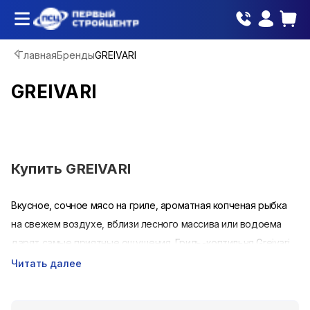
Главная
Бренды
GREIVARI
GREIVARI
Купить
GREIVARI
Вкусное, сочное мясо на гриле, ароматная копченая рыбка
на свежем воздухе, вблизи лесного массива или водоема
дарят самые приятные ощущения. Гриль-коптильня Greivari
позволит приготовить вкусную пищу на открытом воздухе с
Читать далее
минимумом усилий.
Конструкции Грейвари вобрали в себя множество