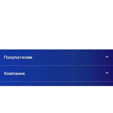
Покупателям
Компания
Контакты
+7 (846) 202-60-15
г. Самара, ул. Ново-Вокзальная улица, 146А
zakaz@1sc.saturn-r.ru