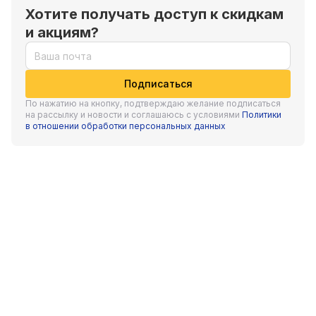
практичных решений. Их отличает качественное, надежное
Хотите получать доступ к скидкам
и акциям?
исполнение. Все продумано для самого безопасного
использования. Грейвари грили позволят почувствовать себя
настоящим поваром.
Подписаться
У нас можно купить Greivari Weekend в требуемой
По нажатию на кнопку, подтверждаю желание подписаться
комплектации по лучшей стоимости. Подберем подходящий
на рассылку и новости и соглашаюсь с условиями
Политики
в отношении обработки персональных данных
вариант для приготовления мяса, плова, рыбы, овощей.
Грили марки GREIVARI соответствуют высоким стандартам
качества.