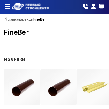
Главная
Бренды
FineBer
FineBer
Новинки