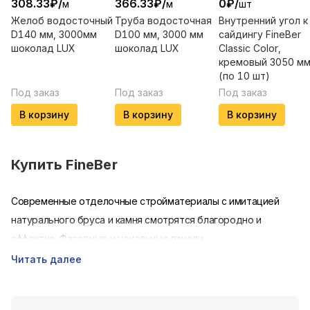
308.33
₽
/
366.33
₽
/
0
₽
/
м
м
шт
Желоб водосточный
Труба водосточная
Внутренний угол к
D140 мм, 3000мм
D100 мм, 3000 мм
сайдингу FineBer
шоколад LUX
шоколад LUX
Classic Color,
кремовый 3050 м
(по 10 шт)
Под заказ
Под заказ
Под заказ
В корзину
В корзину
В корзину
Купить
FineBer
Современные отделочные стройматериалы с имитацией
натурального бруса и камня смотрятся благородно и
эффектно. Фасадные и цокольные панели
Файнбир отличаются высокой прочностью, устойчивостью к
Читать далее
механическим воздействиям и эстетической
привлекательностью. Они прекрасно подходят для