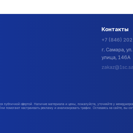
Контакты
+7 (846) 20
г. Самара, у
улица, 146А
zakaz@1sc.sa
публичной офертой. Наличие материала и цены, пожалуйста, уточняйте у менеджеро
Они помогают настраивать рекламу и анализировать трафик. Оставаясь на сайте, вы сог