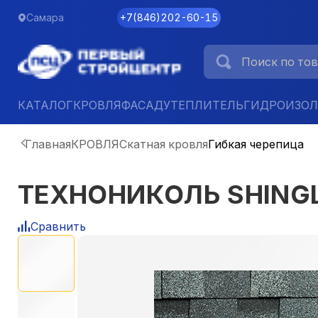
Самара
+7
(
846
)
202-60-15
КАТАЛОГ
КРОВЛЯ
ФАСАД
УТЕПЛИТЕЛЬ
ГИДРОИЗО
Главная
КРОВЛЯ
Скатная кровля
Гибкая черепица
ТЕХНОНИКОЛЬ SHINGLA
Сравнить