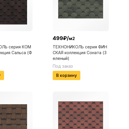
499
₽
/
м2
ЛЬ серия КОМ
ТЕХНОНИКОЛЬ серия ФИН
кция Сальса (Ф
СКАЯ коллекция Соната (З
еленый)
Под заказ
у
В корзину