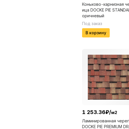
Коньково-карнизная ч
ица DOCKE PIE STANDA
оричневый
Под заказ
В корзину
1 253.36
₽
/
м2
Ламинированная чере
DOCKE PIE PREMIUM D