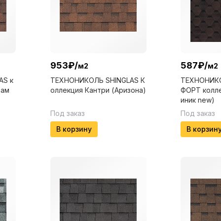
953
₽
/
587
₽
/
м2
м2
AS к
ТЕХНОНИКОЛЬ SHINGLAS К
ТЕХНОНИКО
бам
оллекция Кантри (Аризона)
ФОРТ колле
иник new)
Под заказ
Под заказ
В корзину
В корзин