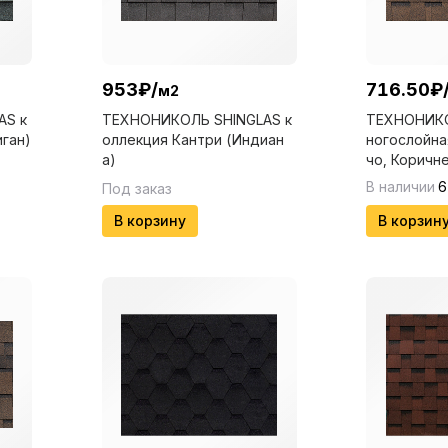
953
₽
/
716.50
₽
м2
AS к
ТЕХНОНИКОЛЬ SHINGLAS к
ТЕХНОНИКО
ган)
оллекция Кантри (Индиан
ногослойна
а)
чо, Коричн
В наличии
6
Под заказ
В корзину
В корзин