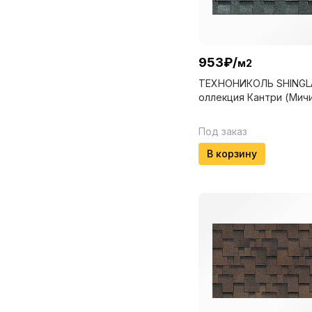
953
₽
/
м2
ТЕХНОНИКОЛЬ SHINGL
оллекция Кантри (Мичи
Под заказ
В корзину