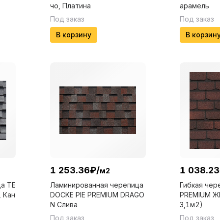
чо, Платина
арамель
Под заказ
Под заказ
В корзину
В корзин
1 253.36
₽
/
1 038.23
м2
а ТЕ
Ламинированная черепица
Гибкая чер
 Кан
DOCKE PIE PREMIUM DRAGO
PREMIUM ЖЕ
N Слива
3,1м2)
Под заказ
Под заказ