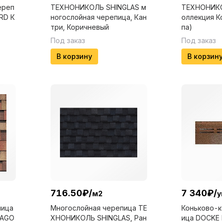
ереп
ТЕХНОНИКОЛЬ SHINGLAS м
ТЕХНОНИКО
RD К
ногослойная черепица, Кан
оллекция К
три, Коричневый
па)
Под заказ
Под заказ
В корзину
В корзин
716.50
₽
/
7 340
₽
/
м2
у
пица
Многослойная черепица ТЕ
Коньково-к
RAGO
ХНОНИКОЛЬ SHINGLAS, Ран
ица DOCKE 