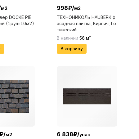
/
998
₽
/
м2
м2
вер DOCKE PIE
ТЕХНОНИКОЛЬ HAUBERK ф
ый (1рул=10м2)
асадная плитка, Кирпич, Го
тический
В наличии
56
м
2
у
В корзину
₽
/
6 838
₽
/
м2
упак