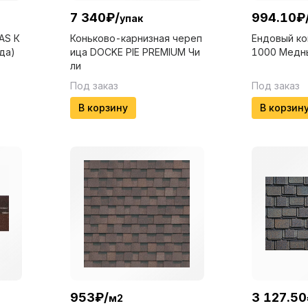
7 340
₽
/
994.10
₽
упак
AS К
Коньково-карнизная череп
Ендовый ко
да)
ица DOCKE PIE PREMIUM Чи
1000 Медн
ли
Под заказ
Под заказ
В корзину
В корзин
953
₽
/
3 127.50
м2