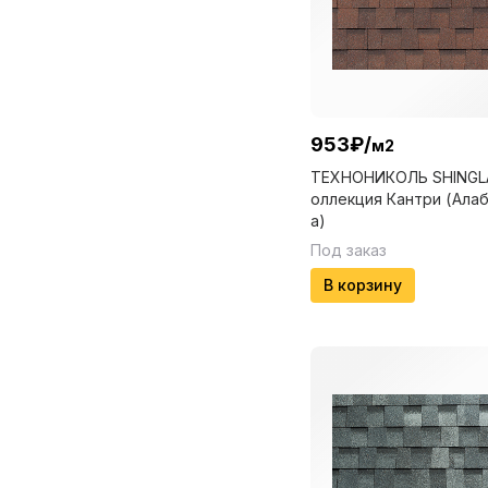
953
₽
/
м2
ТЕХНОНИКОЛЬ SHINGL
оллекция Кантри (Ала
а)
Под заказ
В корзину