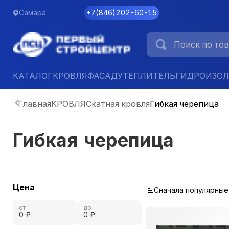
Самара
+7
(
846
)
202-60-15
КАТАЛОГ
КРОВЛЯ
ФАСАД
УТЕПЛИТЕЛЬ
ГИДРОИЗО
Главная
КРОВЛЯ
Скатная кровля
Гибкая черепица
Гибкая черепица
Цена
Сначала популярные
от
до