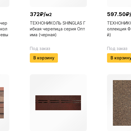
372
₽
/
597.50
₽
м2
чер
ТЕХНОНИКОЛЬ SHINGLAS Г
ТЕХНОНИКО
 кол
ибкая черепица серия Опт
оллекция Ф
невы
има (черная)
й)
Под заказ
Под заказ
В корзину
В корзин