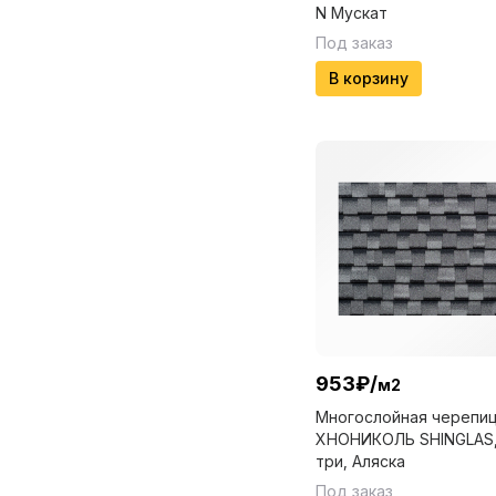
N Мускат
Под заказ
В корзину
953
₽
/
м2
Многослойная черепиц
ХНОНИКОЛЬ SHINGLAS,
три, Аляска
Под заказ