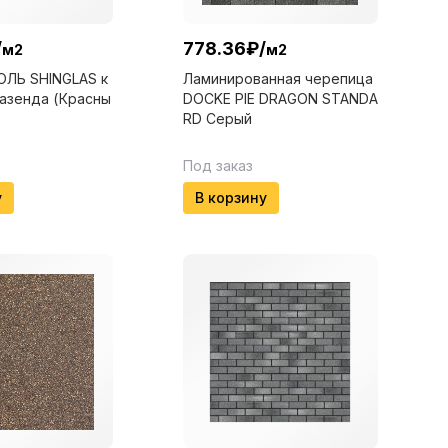
/
778.36
₽
/
м2
м2
ЛЬ SHINGLAS к
Ламинированная черепица
азенда (Красны
DOCKE PIE DRAGON STANDA
RD Серый
Под заказ
у
В корзину