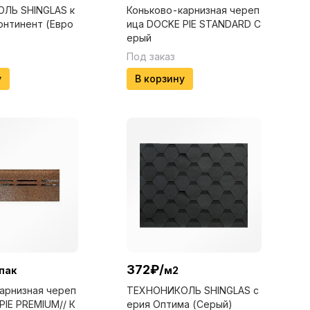
ЛЬ SHINGLAS к
Коньково-карнизная череп
онтинент (Евро
ица DOCKE PIE STANDARD С
ерый
Под заказ
у
В корзину
372
₽
/
пак
м2
арнизная череп
ТЕХНОНИКОЛЬ SHINGLAS с
PIE PREMIUM// К
ерия Оптима (Серый)