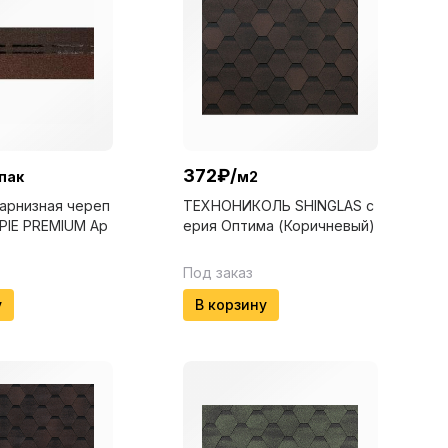
372
₽
/
пак
м2
арнизная череп
ТЕХНОНИКОЛЬ SHINGLAS с
PIE PREMIUM Ар
ерия Оптима (Коричневый)
Под заказ
у
В корзину