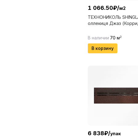
1 066.50
₽
/
м2
ТЕХНОНИКОЛЬ SHINGL
оллекиця Джаз (Корри
В наличии
70
м
2
В корзину
6 838
₽
/
упак