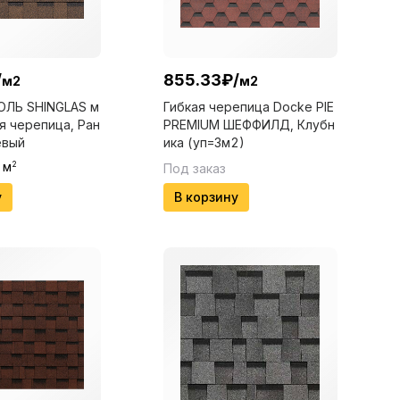
/
855.33
₽
/
м2
м2
ЛЬ SHINGLAS м
Гибкая черепица Docke PIE
я черепица, Ран
PREMIUM ШЕФФИЛД, Клубн
евый
ика (уп=3м2)
м
2
Под заказ
у
В корзину