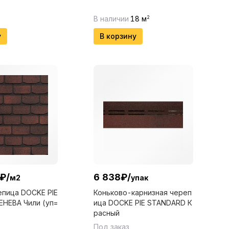
В наличии
18
м
2
у
В корзину
₽
/
6 838
₽
/
м2
упак
епица DOCKE PIE
Коньково-карнизная череп
НЕВА Чили (уп=
ица DOCKE PIE STANDARD К
расный
Под заказ