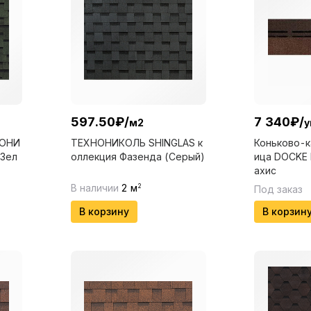
597.50
₽
/
7 340
₽
/
м2
у
НОНИ
ТЕХНОНИКОЛЬ SHINGLAS к
Коньково-к
 Зел
оллекция Фазенда (Серый)
ица DOCKE 
ахис
В наличии
2
м
2
Под заказ
В корзину
В корзин