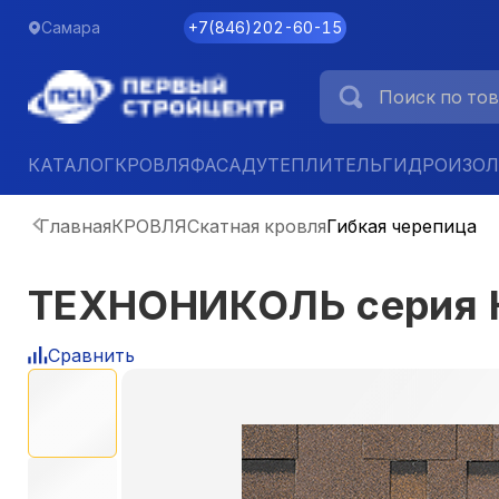
Самара
+7
(
846
)
202-60-15
КАТАЛОГ
КРОВЛЯ
ФАСАД
УТЕПЛИТЕЛЬ
ГИДРОИЗО
Главная
КРОВЛЯ
Скатная кровля
Гибкая черепица
ТЕХНОНИКОЛЬ серия К
Сравнить