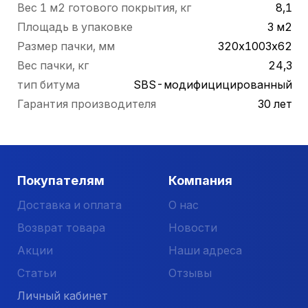
Вес 1 м2 готового покрытия, кг
8,1
Площадь в упаковке
3 м2
Размер пачки, мм
320х1003х62
Вес пачки, кг
24,3
тип битума
SBS-модифицицированный
Гарантия производителя
30 лет
Покупателям
Компания
Доставка и оплата
О нас
Возврат товара
Новости
Акции
Наши адреса
Статьи
Отзывы
Личный кабинет