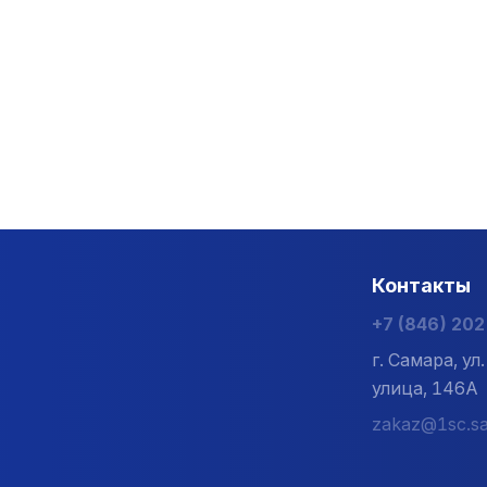
Контакты
+7 (846) 20
г. Самара, у
улица, 146А
zakaz@1sc.sa