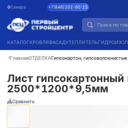
Самара
+7
(
846
)
202-60-15
КАТАЛОГ
КРОВЛЯ
ФАСАД
УТЕПЛИТЕЛЬ
ГИДРОИЗО
Главная
ОТДЕЛКА
Гипсокартон, гипсоволокнистые
Лист гипсокартонный 
2500*1200*9,5мм
Сравнить