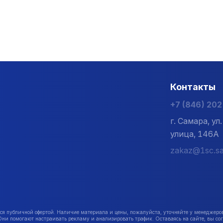
Контакты
+7 (846) 20
г. Самара, у
улица, 146А
zakaz@1sc.sa
публичной офертой. Наличие материала и цены, пожалуйста, уточняйте у менеджеро
Они помогают настраивать рекламу и анализировать трафик. Оставаясь на сайте, вы сог