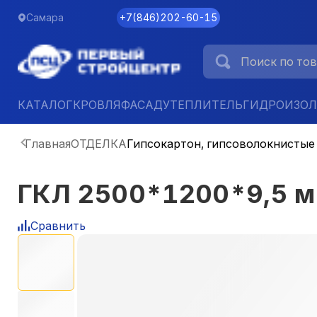
Самара
+7
(
846
)
202-60-15
КАТАЛОГ
КРОВЛЯ
ФАСАД
УТЕПЛИТЕЛЬ
ГИДРОИЗО
Главная
ОТДЕЛКА
Гипсокартон, гипсоволокнистые
ГКЛ 2500*1200*9,5 
Сравнить