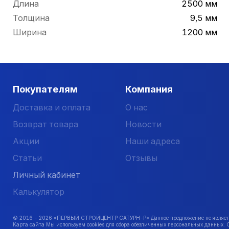
Длина
2500 мм
Толщина
9,5 мм
Ширина
1200 мм
Покупателям
Компания
Доставка и оплата
О нас
Возврат товара
Новости
Акции
Наши адреса
Статьи
Отзывы
Личный кабинет
Калькулятор
© 2016 -
2026
«ПЕРВЫЙ СТРОЙЦЕНТР САТУРН-Р» Данное предложение не является 
Карта сайта Мы используем cookies для сбора обезличенных персональных данных. 