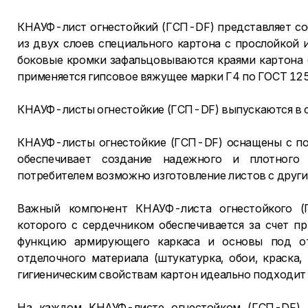
КНАУФ-лист огнестойкий (ГСП-DF) представляет со
из двух слоев специального картона с прослойкой 
боковые кромки зафальцовываются краями картона (
применяется гипсовое вяжущее марки Г4 по ГОСТ 12
КНАУФ-листы огнестойкие (ГСП-DF) выпускаются в 
КНАУФ-листы огнестойкие (ГСП-DF) оснащены с пол
обеспечивает создание надежного и плотного
потребителем возможно изготовление листов с друг
Важный компонент КНАУФ-листа огнестойкого (
которого с сердечником обеспечивается за счет п
функцию армирующего каркаса и основы под от
отделочного материала (штукатурка, обои, краска,
гигиеническим свойствам картон идеально подходит
На каждом КНАУФ-листе огнестойком (ГСП-DF) п