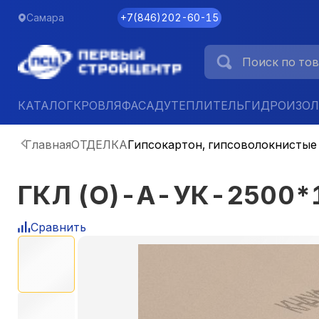
Самара
+7
(
846
)
202-60-15
КАТАЛОГ
КРОВЛЯ
ФАСАД
УТЕПЛИТЕЛЬ
ГИДРОИЗО
Главная
ОТДЕЛКА
Гипсокартон, гипсоволокнистые
ГКЛ (О)-А-УК-2500*1
Сравнить