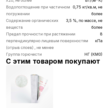
λ10, не более
Вт/(м*К)
Водопоглощение при частичном
0,75 кг/кв.м, не
погружении
более
Содержание органических
3,5 %, по массе, не
веществ
более
Предел прочности при растяжении
8
перпендикулярно лицевым поверхностям
кПа
(отрыв слоев) , не менее
Группа горючести
НГ (КМ0)
С этим товаром покупают