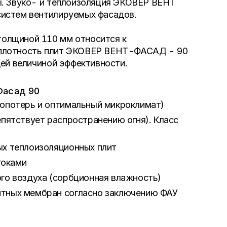
ы. Звуко- и теплоизоляция ЭКОВЕР ВЕНТ
истем вентилируемых фасадов.
олщиной 110 мм относится к
 плотность плит ЭКОВЕР ВЕНТ-ФАСАД - 90
щей величиной эффективности.
Фасад 90
лопотерь и оптимальный микроклимат)
пятствует распространению огня). Класс
ых теплоизоляционных плит
токами
го воздуха (сорбционная влажность)
тных мембран согласно заключению ФАУ
ы