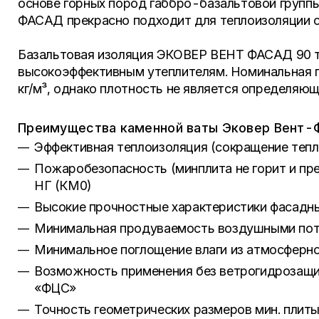
основе горных пород габбро-базальтовой групп
ФАСАД прекрасно подходит для теплоизоляции с
Базальтовая изоляция ЭКОВЕР ВЕНТ ФАСАД 90 т
высокоэффективным утеплителям. Номинальная
кг/м³, однако плотность не является определяю
Преимущества каменной ваты Эковер Вент-
Эффективная теплоизоляция (сокращение теп
Пожаробезопасность (минплита не горит и пре
НГ (КМ0)
Высокие прочностные характеристики фасадн
Минимальная продуваемость воздушными по
Минимальное поглощение влаги из атмосферно
Возможность применения без ветрогидрозащи
«ФЦС»
Точность геометрических размеров мин. плит