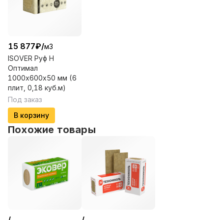
15 877
₽
/
м3
ISOVER Руф Н
Оптимал
1000х600х50 мм (6
плит, 0,18 куб.м)
Под заказ
В корзину
Похожие товары
/
/