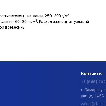
2
аспылителем – не менее 250-300 г/м
3
вании – 60-80 кг/м
. Расход зависит от условий
ой древесины.
Контакты
+7 (846) 20
г. Самара, у
улица, 146А
zakaz@1sc.sa