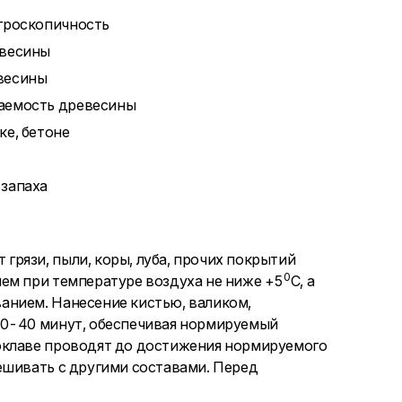
игроскопичность
евесины
евесины
ваемость древесины
ке, бетоне
 запаха
рязи, пыли, коры, луба, прочих покрытий
0
ем при температуре воздуха не ниже +5
С, а
анием. Нанесение кистью, валиком,
20-40 минут, обеспечивая нормируемый
оклаве проводят до достижения нормируемого
ешивать с другими составами. Перед