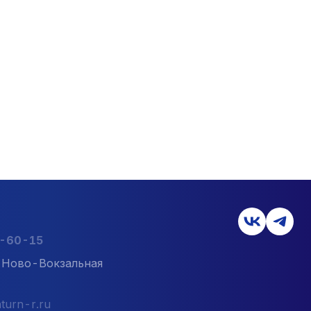
2-60-15
л. Ново-Вокзальная
turn-r.ru