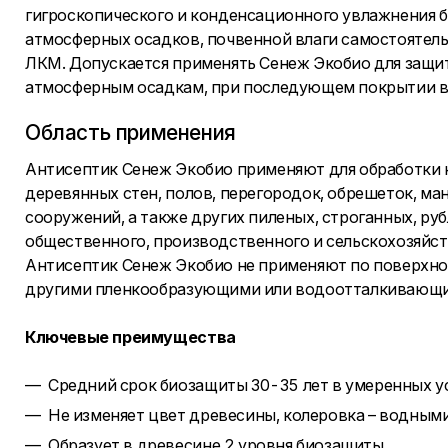
гигроскопического и конденсационного увлажнения бе
атмосферных осадков, почвенной влаги самостоятель
ЛКМ. Допускается применять Сенеж Экобио для защ
атмосферным осадкам, при последующем покрытии в
Область применения
Антисептик Сенеж Экобио применяют для обработки 
деревянных стен, полов, перегородок, обрешеток, ма
сооружений, а также других пиленых, строганных, р
общественного, производственного и сельскохозяйст
Антисептик Сенеж Экобио не применяют по поверхнос
другими пленкообразующими или водоотталкивающи
Ключевые преимущества
Средний срок биозащиты 30-35 лет в умеренных ус
Не изменяет цвет древесины, колеровка – водным
Образует в древесине 2 уровня биозащиты