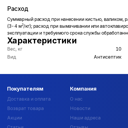
Расход
Суммарный расход при нанесении кистью, валиком, р
2
(3-4 м
/кг); расход при вымачивании или автоклавиро
эксплуатации и требуемого срока службы обработанн
Характеристики
Вес, кг
10
Вид
Антисептик
Покупателям
Компания
Доставка и оплата
О нас
Возврат товара
Новости
Акции
Наши адреса
Статьи
Отзывы