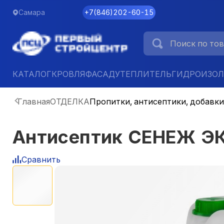
Самара
+7
(
846
)
202-60-15
КАТАЛОГ
КРОВЛЯ
ФАСАД
УТЕПЛИТЕЛЬ
ГИДРОИЗО
Главная
ОТДЕЛКА
Пропитки, антисептики, добавки
Антисептик СЕНЕЖ ЭК
Сравнить