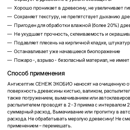
Хорошо проникает в древесину, не увеличивает г
Сохраняет текстуру, не препятствует дыханию др
Пригоден для обработки влажной (более 20%) др
Не ухудшает прочность, склеиваемость и окраши
Подавляет плесень на кирпичной кладке, штукатур
Останавливает уже начавшееся биопоражение
Пожаро-, взрыво- безопасный материал, не имеет
Способ применения
Антисептик СЕНЕЖ ЭКОБИО наносят на очищенную от г
поверхность древесины кистью, валиком, распылител
также погружением, вымачиванием или автоклавиров
распылителем проводят в 2-3 приема с интервалом 
суммарный расход. Вымачивание или пропитку в авт
расхода. Не обрабатывать мерзлую древесину! Не см
применением – перемешать.