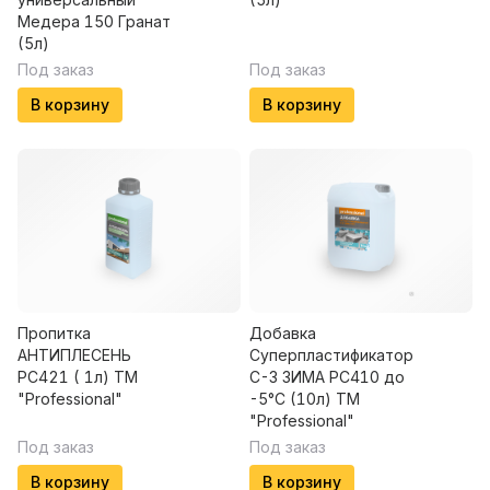
Медера 150 Гранат
(5л)
Под заказ
Под заказ
В корзину
В корзину
Пропитка
Добавка
АНТИПЛЕСЕНЬ
Суперпластификатор
PC421 ( 1л) ТМ
С-3 ЗИМА РС410 до
"Professional"
-5°C (10л) ТМ
"Professional"
Под заказ
Под заказ
В корзину
В корзину