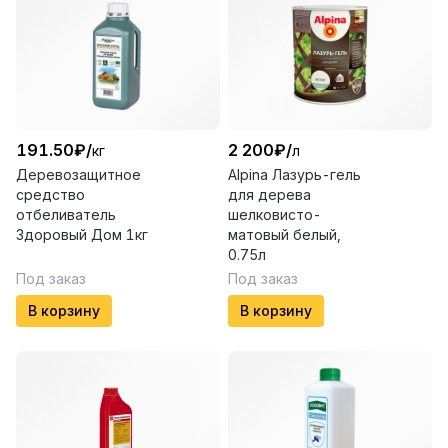
191.50
₽
/
2 200
₽
/
кг
л
Деревозащитное
Alpina Лазурь-гель
средство
для дерева
отбеливатель
шелковисто-
Здоровый Дом 1кг
матовый белый,
0.75л
Под заказ
Под заказ
В корзину
В корзину