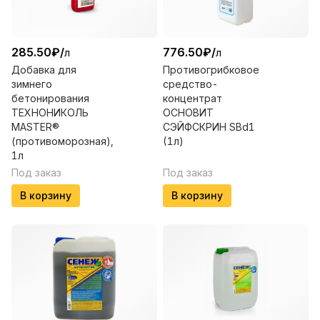
285.50
₽
/
776.50
₽
/
л
л
Добавка для
Противогрибковое
зимнего
средство-
бетонирования
концентрат
ТЕХНОНИКОЛЬ
ОСНОВИТ
MASTER®
СЭЙФСКРИН SBd1
(противоморозная),
(1л)
1л
Под заказ
Под заказ
В корзину
В корзину