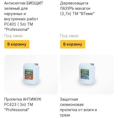
Антисептик БИОЩИТ
Деревозащита
зеленый для
ЛАЗУРЬ махагон
наружных и
(2,7л) ТМ "ВТеме"
внутренних работ
PC401 ( 5л) ТМ
"Professional"
Под заказ
Под заказ
В корзину
В корзину
Пропитка АНТИЖУК
Защитная
PC423 ( 5л) ТМ
силиконовая
"Professional"
пропитка от влаги и
грязи