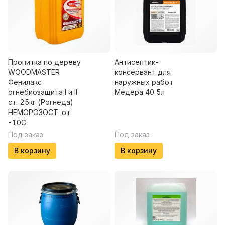
Пропитка по дереву
Антисептик-
WOODMASTER
консервант для
Фенилакс
наружных работ
огнебиозащита I и II
Медера 40 5л
ст. 25кг (Рогнеда)
НЕМОРОЗОСТ. от
-10С
Под заказ
Под заказ
В корзину
В корзину