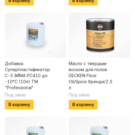
В корзину
В корзину
Добавка
Масло с твердым
Суперпластификатор
воском для полов
С-3 ЗИМА РС410 до
DECKEN Floor
-10°C (10л) ТМ
Oil/Spice бренди/2,5
"Professional"
л
Под заказ
Под заказ
В корзину
В корзину