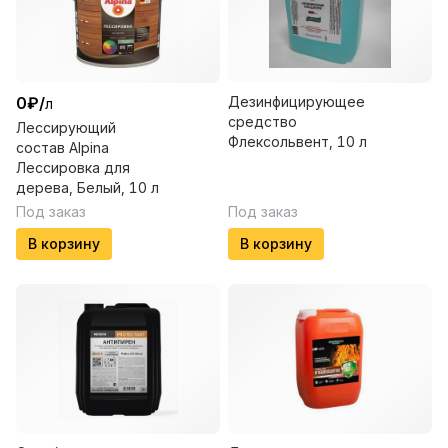
0
₽
/
Дезинфицирующее
л
средство
Лессирующий
Флексольвент, 10 л
состав Alpina
Лессировка для
дерева, Белый, 10 л
Под заказ
Под заказ
В корзину
В корзину