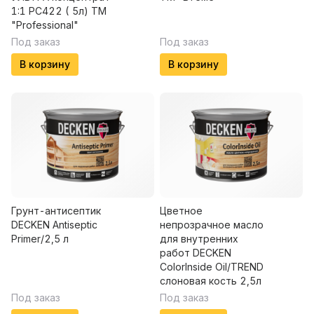
1:1 PC422 ( 5л) ТМ
"Professional"
Под заказ
Под заказ
В корзину
В корзину
Грунт-антисептик
Цветное
DECKEN Antiseptic
непрозрачное масло
Primer/2,5 л
для внутренних
работ DECKEN
ColorInside Oil/TREND
слоновая кость 2,5л
Под заказ
Под заказ