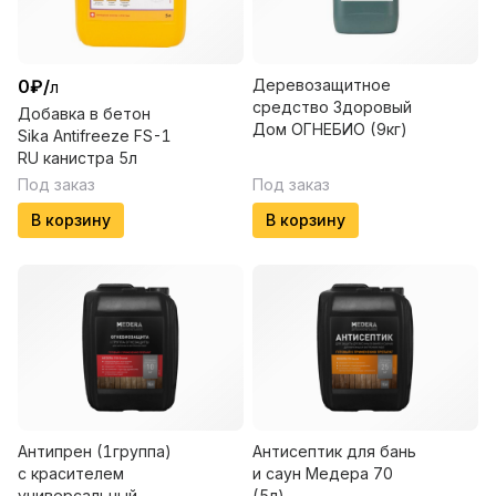
0
₽
/
Деревозащитное
л
средство Здоровый
Добавка в бетон
Дом ОГНЕБИО (9кг)
Sika Antifreeze FS-1
RU канистра 5л
Под заказ
Под заказ
В корзину
В корзину
Антипрен (1группа)
Антисептик для бань
с красителем
и саун Медера 70
универсальный
(5л)