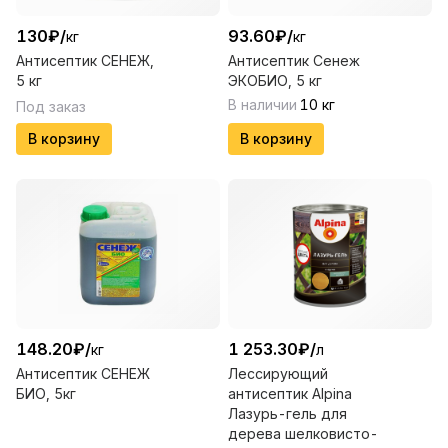
130
₽
/
93.60
₽
/
кг
кг
Антисептик СЕНЕЖ,
Антисептик Сенеж
5 кг
ЭКОБИО, 5 кг
В наличии
10
кг
Под заказ
В корзину
В корзину
148.20
₽
/
1 253.30
₽
/
кг
л
Антисептик СЕНЕЖ
Лессирующий
БИО, 5кг
антисептик Alpina
Лазурь-гель для
дерева шелковисто-