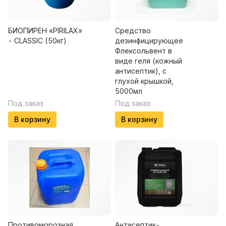
БИОПИРЕН «PIRILAX»
Средство
- CLASSIC (50кг)
дезинфицирующее
Флексольвент в
виде геля (кожный
антисептик), с
глухой крышкой,
5000мл
Под заказ
Под заказ
В корзину
В корзину
Противоморозная
Антисептик-