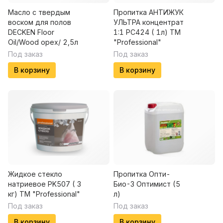
Масло с твердым
Пропитка АНТИЖУК
воском для полов
УЛЬТРА концентрат
DECKEN Floor
1:1 PC424 ( 1л) ТМ
Oil/Wood орех/ 2,5л
"Professional"
Под заказ
Под заказ
В корзину
В корзину
Жидкое стекло
Пропитка Опти-
натриевое PK507 ( 3
Био-3 Оптимист (5
кг) ТМ "Professional"
л)
Под заказ
Под заказ
В корзину
В корзину