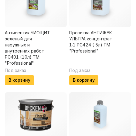
Антисептик БИОЩИТ
Пропитка АНТИЖУК
зеленый для
УЛЬТРА концентрат
наружных и
1:1 PC424 ( 5л) ТМ
внутренних работ
"Professional"
PC401 (10л) ТМ
"Professional"
Под заказ
Под заказ
В корзину
В корзину