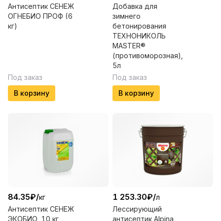
Антисептик СЕНЕЖ
Добавка для
ОГНЕБИО ПРОФ (6
зимнего
кг)
бетонирования
ТЕХНОНИКОЛЬ
MASTER®
(противоморозная),
5л
Под заказ
Под заказ
В корзину
В корзину
84.35
₽
/
1 253.30
₽
/
кг
л
Антисептик СЕНЕЖ
Лессирующий
ЭКОБИО, 10 кг
антисептик Alpina