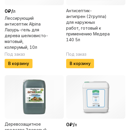
0
₽
/
Антисептик-
л
антипрен (2группа)
Лессирующий
для наружных
антисептик Alpina
работ, готовый к
Лазурь-гель для
применению Медера
дерева шелковисто-
140 5л
матовый,
колерумый, 10л
Под заказ
Под заказ
В корзину
В корзину
Деревозащитное
0
₽
/
л
средство Здоровый