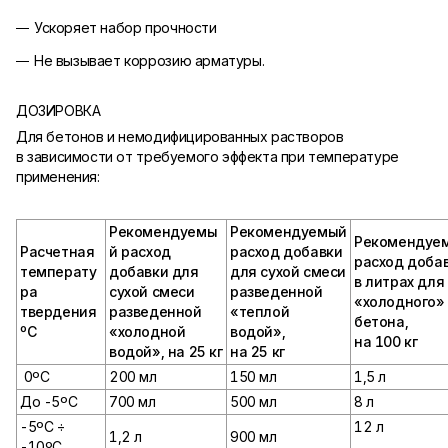
Ускоряет набор прочности
Не вызывает коррозию арматуры.
ДОЗИРОВКА
Для бетонов и немодифицированных растворов
в зависимости от требуемого эффекта при температуре
применения:
Рекомендуемы
Рекомендуемый
Рекомендуе
Расчетная
й расход
расход добавки
расход доба
температу
добавки для
для сухой смеси
в литрах для
ра
сухой смеси
разведенной
«холодного»
твердения
разведенной
«теплой
бетона,
ºС
«холодной
водой»,
на 100 кг
водой», на 25 кг
на 25 кг
0ºС
200 мл
150 мл
1,5 л
До -5ºС
700 мл
500 мл
8 л
-5ºС ÷
12 л
1,2 л
900 мл
-10ºС