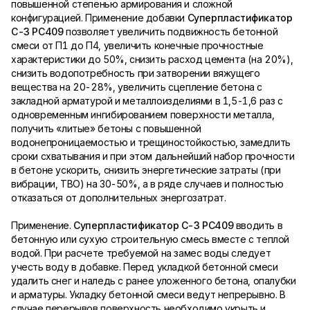
повышенной степенью армирования и сложной
конфигурацией. Применение добавки
Суперпластификатор
С-3 PC409
позволяет увеличить подвижность бетонной
смеси от П1 до П4, увеличить конечные прочностные
характеристики до 50%, снизить расход цемента (на 20%),
снизить водопотребность при затворении вяжущего
вещества на 20-28%, увеличить сцепление бетона с
закладной арматурой и металлоизделиями в 1,5-1,6 раз с
одновременным ингибированием поверхности металла,
получить «литые» бетоны с повышенной
водонепроницаемостью и трещиностойкостью, замедлить
сроки схватывания и при этом дальнейший набор прочности
в бетоне ускорить, снизить энергетические затраты (при
вибрации, ТВО) на 30-50%, а в ряде случаев и полностью
отказаться от дополнительных энергозатрат.
Применение.
Суперпластификатор С-3 PC409
вводить в
бетонную или сухую строительную смесь вместе с теплой
водой. При расчете требуемой на замес воды следует
учесть воду в добавке. Перед укладкой бетонной смеси
удалить снег и наледь с ранее уложенного бетона, опалубки
и арматуры. Укладку бетонной смеси ведут непрерывно. В
случае перерывов поверхность необходимо укрыть и