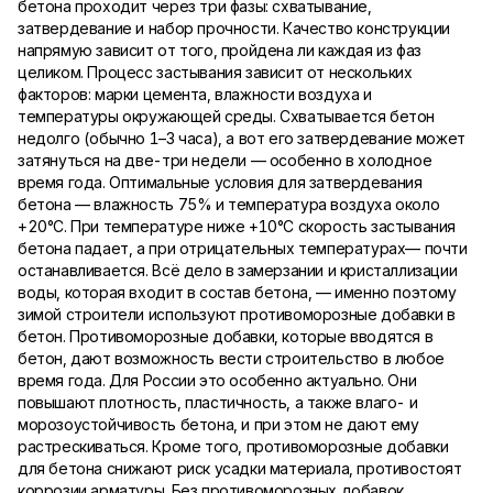
бетона проходит через три фазы: схватывание,
затвердевание и набор прочности. Качество конструкции
напрямую зависит от того, пройдена ли каждая из фаз
целиком. Процесс застывания зависит от нескольких
факторов: марки цемента, влажности воздуха и
температуры окружающей среды. Схватывается бетон
недолго (обычно 1–3 часа), а вот его затвердевание может
затянуться на две-три недели — особенно в холодное
время года. Оптимальные условия для затвердевания
бетона — влажность 75% и температура воздуха около
+20°C. При температуре ниже +10°C скорость застывания
бетона падает, а при отрицательных температурах— почти
останавливается. Всё дело в замерзании и кристаллизации
воды, которая входит в состав бетона, — именно поэтому
зимой строители используют противоморозные добавки в
бетон. Противоморозные добавки, которые вводятся в
бетон, дают возможность вести строительство в любое
время года. Для России это особенно актуально. Они
повышают плотность, пластичность, а также влаго- и
морозоустойчивость бетона, и при этом не дают ему
растрескиваться. Кроме того, противоморозные добавки
для бетона снижают риск усадки материала, противостоят
коррозии арматуры. Без противоморозных добавок