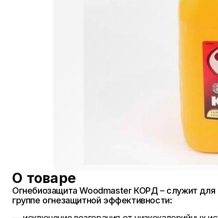
О товаре
Огнебиозащита Woodmaster КОРД – служит для о
группе огнезащитной эффективности:
— исключение возгорания от низкокалорийных ис