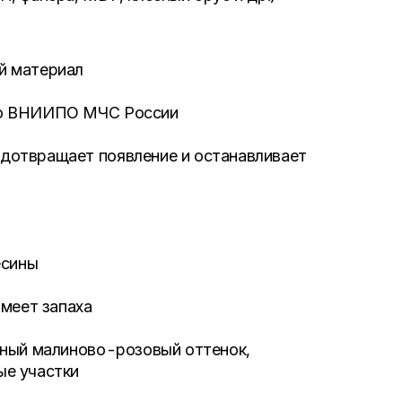
й материал
ию ВНИИПО МЧС России
дотвращает появление и останавливает
есины
имеет запаха
рный малиново-розовый оттенок,
ые участки