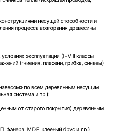
конструкциями несущей способности и
дления процесса возгорания древесины
словиях эксплуатации (I-VIII классы
ений (гниения, плесени, грибка, синевы)
 навесом» по всем деревянным несущим
ная система и пр.):
енным от старого покрытия) деревянным
, фанера, MDF, клееный брус и др.)