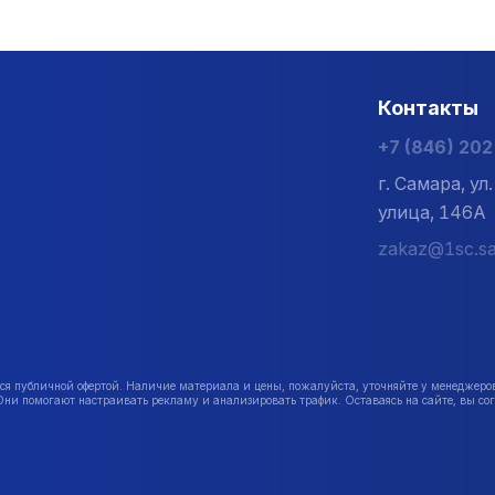
Контакты
+7 (846) 20
г. Самара, у
улица, 146А
zakaz@1sc.sa
публичной офертой. Наличие материала и цены, пожалуйста, уточняйте у менеджеро
Они помогают настраивать рекламу и анализировать трафик. Оставаясь на сайте, вы сог