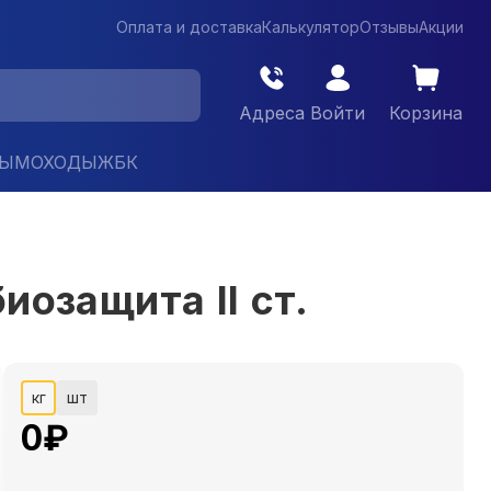
Оплата и доставка
Калькулятор
Отзывы
Акции
Адреса
Войти
Корзина
ДЫМОХОДЫ
ЖБК
озащита II ст.
кг
шт
0
₽