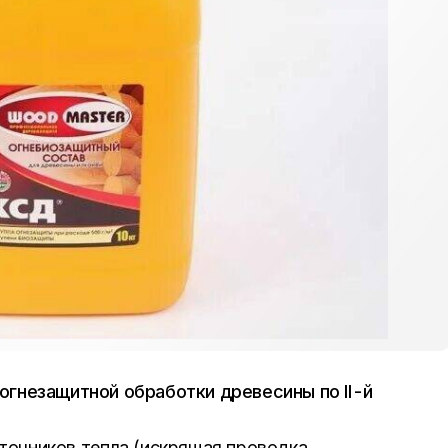
гнезащитной обработки древесины по II-й
точников тепла (искрящая проводка,