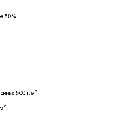
ее 80%
ины: 500 г/м²
м²