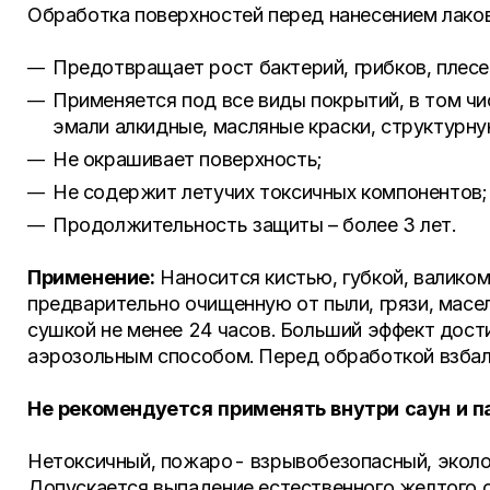
Обработка поверхностей перед нанесением лаков, 
Предотвращает рост бактерий, грибков, плесе
Применяется под все виды покрытий, в том ч
эмали алкидные, масляные краски, структурную
Не окрашивает поверхность;
Не содержит летучих токсичных компонентов;
Продолжительность защиты – более 3 лет.
Применение:
Наносится кистью, губкой, валиком
предварительно очищенную от пыли, грязи, масе
сушкой не менее 24 часов. Больший эффект дости
аэрозольным способом. Перед обработкой взбал
Не рекомендуется применять внутри саун и п
Нетоксичный, пожаро- взрывобезопасный, эколо
Допускается выпадение естественного желтого о