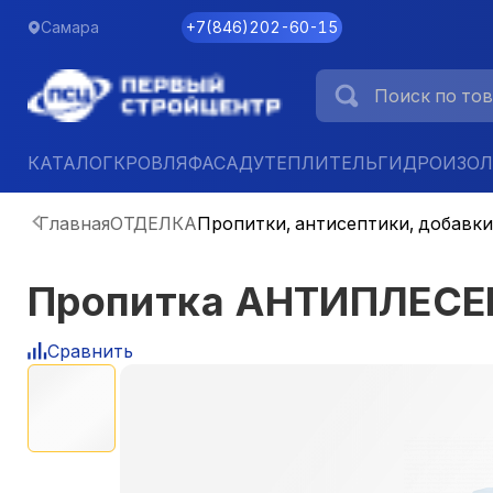
Самара
+7
(
846
)
202-60-15
КАТАЛОГ
КРОВЛЯ
ФАСАД
УТЕПЛИТЕЛЬ
ГИДРОИЗО
Главная
ОТДЕЛКА
Пропитки, антисептики, добавки
Пропитка АНТИПЛЕСЕНЬ
Сравнить