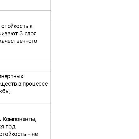
 стойкость к
чивают 3 слоя
качественного
инертных
еществ в процессе
жбы;
.
Компоненты,
ся под
тойкость – не