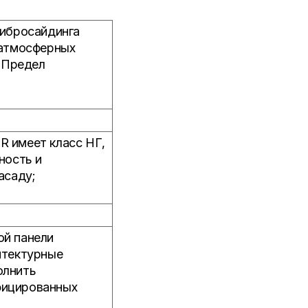
ибросайдинга
 атмосферных
. Предел
 имеет класс НГ,
ность и
асаду;
ой панели
итектурные
олнить
ифицированных