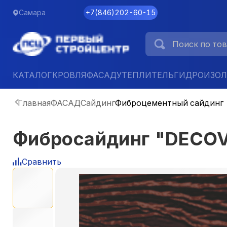
Самара
+7
(
846
)
202-60-15
КАТАЛОГ
КРОВЛЯ
ФАСАД
УТЕПЛИТЕЛЬ
ГИДРОИЗО
Главная
ФАСАД
Сайдинг
Фиброцементный сайдинг
Фибросайдинг "DECO
Сравнить