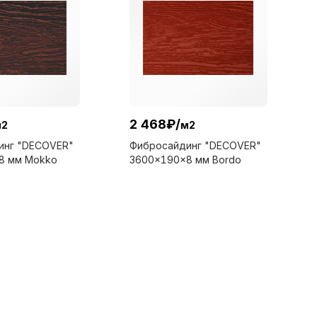
2 468
₽
/
м2
м2
инг "DECOVER"
Фибросайдинг "DECOVER"
8 мм Mokko
3600x190x8 мм Bordo