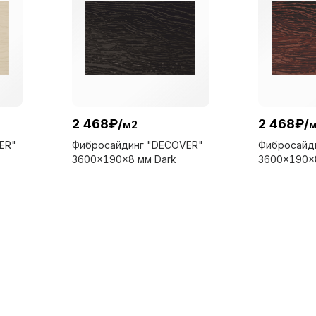
2 468
₽
/
2 468
₽
/
м2
ER"
Фибросайдинг "DECOVER"
Фибросайд
3600x190x8 мм Dark
3600x190x