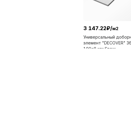
3 147.22
₽
/
м2
Универсальный добор
элемент "DECOVER" 3
100x8 мм Snow