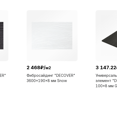
2 468
₽
/
3 147.22
м2
ER"
Фибросайдинг "DECOVER"
Универсал
3600x190x8 мм Snow
элемент "
100x8 мм G