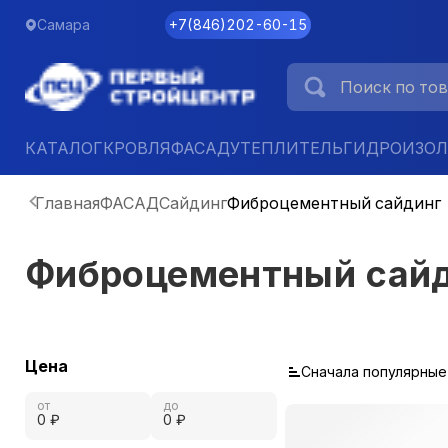
Самара
+7
(
846
)
202-60-15
КАТАЛОГ
КРОВЛЯ
ФАСАД
УТЕПЛИТЕЛЬ
ГИДРОИЗО
Главная
ФАСАД
Сайдинг
Фиброцементный сайдинг
Фиброцементный сай
Цена
Сначала популярные
от
до