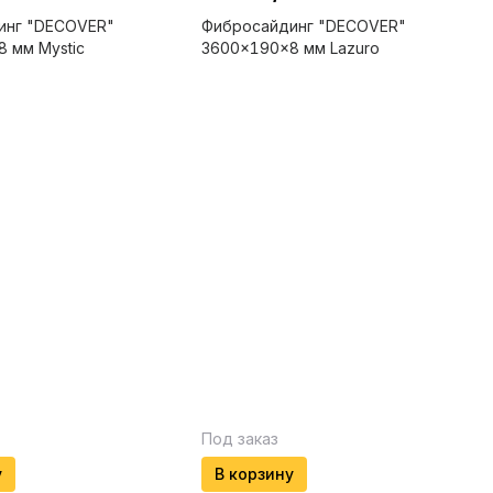
инг "DECOVER"
Фибросайдинг "DECOVER"
 мм Mystic
3600x190x8 мм Lazuro
Под заказ
у
В корзину