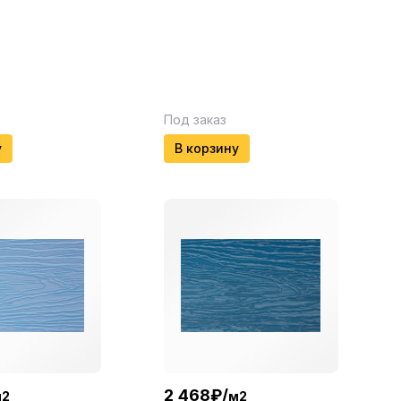
Под заказ
у
В корзину
2 468
₽
/
м2
м2