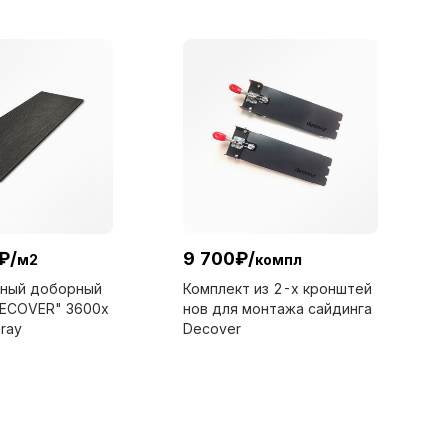
₽
/
9 700
₽
/
м2
компл
ьный доборный
Комплект из 2-х кронштей
DECOVER" 3600x
нов для монтажа сайдинга
ray
Decover