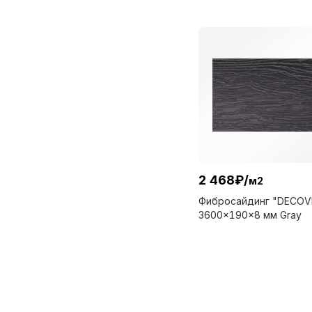
2 468
₽
/
м2
Фибросайдинг "DECOV
3600x190x8 мм Gray