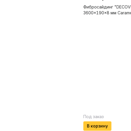
Фибросайдинг "DECOV
3600x190x8 мм Carame
Под заказ
В корзину