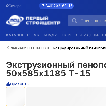
Самара
+7
(
846
)
202-60-15
КАТАЛОГ
КРОВЛЯ
ФАСАД
УТЕПЛИТЕЛЬ
ГИДРОИЗО
Главная
УТЕПЛИТЕЛЬ
Экструдированный пенопол
Экструзионный пено
50х585х1185 Т-15
Сравнить