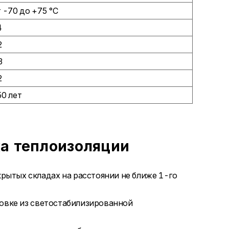
 -70 до +75 °С
4
2
3
2
0 лет
а теплоизоляции
ытых складах на расстоянии не ближе 1-го
ковке из светостабилизированной