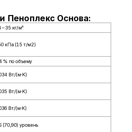
и Пеноплекс Основа:
 – 35 кг/м³
0 кПа (15 т/м2)
4 % по объему
034 Вт/(м⋅K)
035 Вт/(м⋅K)
036 Вт/(м⋅K)
 (70,90) уровень