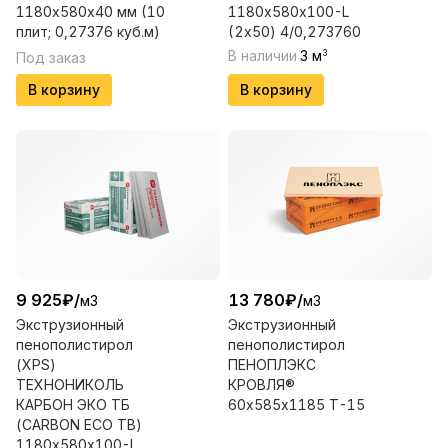
1180х580х40 мм (10
1180х580х100-L
плит; 0,27376 куб.м)
(2х50) 4/0,273760
В наличии
3
м
3
Под заказ
В корзину
В корзину
9 925
₽
/
13 780
₽
/
м3
м3
Экструзионный
Экструзионный
пенополистирол
пенополистирол
(XPS)
ПЕНОПЛЭКС
ТЕХНОНИКОЛЬ
КРОВЛЯ®
КАРБОН ЭКО ТБ
60х585х1185 Т-15
(CARBON ECO TB)
1180х580х100-L