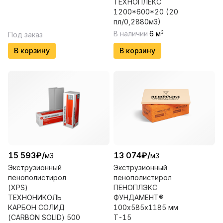
ТЕХНОПЛЕКС
1200*600*20 (20
пл/0,2880м3)
В наличии
6
м
3
Под заказ
В корзину
В корзину
15 593
₽
/
13 074
₽
/
м3
м3
Экструзионный
Экструзионный
пенополистирол
пенополистирол
(XPS)
ПЕНОПЛЭКС
ТЕХНОНИКОЛЬ
ФУНДАМЕНТ®
КАРБОН СОЛИД
100х585х1185 мм
(CARBON SOLID) 500
Т-15