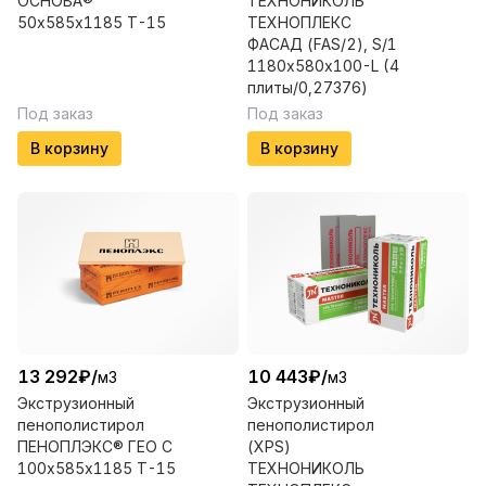
ОСНОВА®
ТЕХНОНИКОЛЬ
50х585х1185 Т-15
ТЕХНОПЛЕКС
ФАСАД (FAS/2), S/1
1180х580х100-L (4
плиты/0,27376)
Под заказ
Под заказ
В корзину
В корзину
13 292
₽
/
10 443
₽
/
м3
м3
Экструзионный
Экструзионный
пенополистирол
пенополистирол
ПЕНОПЛЭКС® ГЕО С
(XPS)
100х585х1185 Т-15
ТЕХНОНИКОЛЬ