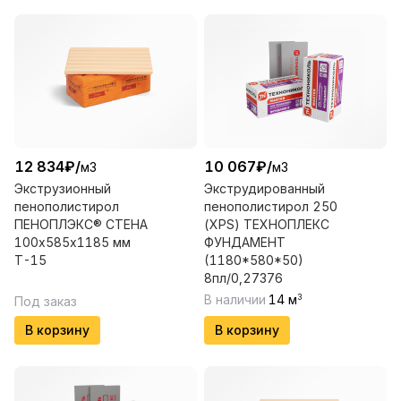
12 834
₽
/
10 067
₽
/
м3
м3
Экструзионный
Экструдированный
пенополистирол
пенополистирол 250
ПЕНОПЛЭКС® СТЕНА
(XPS) ТЕХНОПЛЕКС
100х585х1185 мм
ФУНДАМЕНТ
Т-15
(1180*580*50)
8пл/0,27376
В наличии
14
м
3
Под заказ
В корзину
В корзину