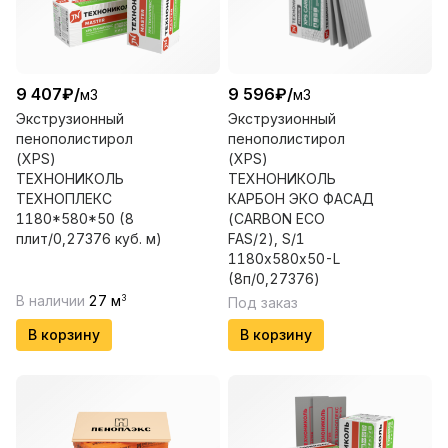
9 407
₽
/
9 596
₽
/
м3
м3
Экструзионный
Экструзионный
пенополистирол
пенополистирол
(XPS)
(XPS)
ТЕХНОНИКОЛЬ
ТЕХНОНИКОЛЬ
ТЕХНОПЛЕКС
КАРБОН ЭКО ФАСАД
1180*580*50 (8
(CARBON ECO
плит/0,27376 куб. м)
FAS/2), S/1
1180х580х50-L
(8п/0,27376)
В наличии
27
м
3
Под заказ
В корзину
В корзину