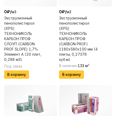
0
₽
/
0
₽
/
м3
м3
Экструзионный
Экструзионный
пенополистирол
пенополистирол
(XPS)
(XPS)
ТЕХНОНИКОЛЬ
ТЕХНОНИКОЛЬ
КАРБОН ПРОФ
КАРБОН ПРОФ
СЛОУП (CARBON
(CARBON PROF)
PROF SLOPE) 1,7%
1180х580х100 мм (4
Элемент A (20 плит,
плиты; 0,27376
0,288 м3)
куб.м)
В наличии
133
м
3
Под заказ
В корзину
В корзину