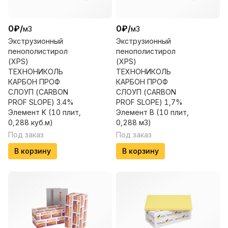
0
₽
/
0
₽
/
м3
м3
Экструзионный
Экструзионный
пенополистирол
пенополистирол
(XPS)
(XPS)
ТЕХНОНИКОЛЬ
ТЕХНОНИКОЛЬ
КАРБОН ПРОФ
КАРБОН ПРОФ
СЛОУП (CARBON
СЛОУП (CARBON
PROF SLOPE) 3.4%
PROF SLOPE) 1,7%
Элемент K (10 плит,
Элемент B (10 плит,
0,288 куб.м)
0,288 м3)
Под заказ
Под заказ
В корзину
В корзину