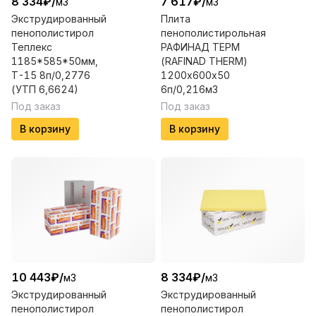
8 334
₽
/
7 617
₽
/
м3
м3
Экструдированный
Плита
пенополистирол
пенополистирольная
Теплекс
РАФИНАД ТЕРМ
1185*585*50мм,
(RAFINAD THERM)
Т-15 8п/0,2776
1200х600х50
(УТП 6,6624)
6п/0,216м3
Под заказ
Под заказ
В корзину
В корзину
10 443
₽
/
8 334
₽
/
м3
м3
Экструдированный
Экструдированный
пенополистирол
пенополистирол