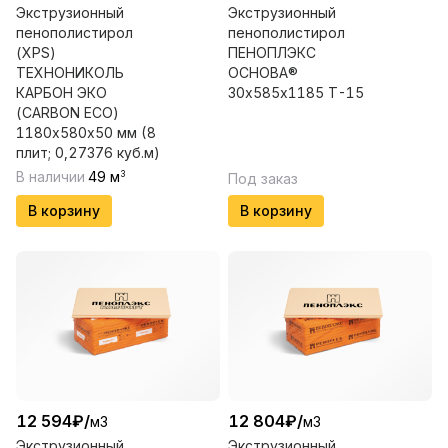
Экструзионный
Экструзионный
пенополистирол
пенополистирол
(XPS)
ПЕНОПЛЭКС
ТЕХНОНИКОЛЬ
ОСНОВА®
КАРБОН ЭКО
30х585х1185 Т-15
(CARBON ЕСО)
1180х580х50 мм (8
плит; 0,27376 куб.м)
В наличии
49
м
3
Под заказ
В корзину
В корзину
12 594
₽
/
12 804
₽
/
м3
м3
Экструзионный
Экструзионный