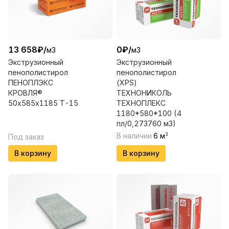
13 658
₽
/
0
₽
/
м3
м3
Экструзионный
Экструзионный
пенополистирол
пенополистирол
ПЕНОПЛЭКС
(XPS)
КРОВЛЯ®
ТЕХНОНИКОЛЬ
50х585х1185 Т-15
ТЕХНОПЛЕКС
1180*580*100 (4
пл/0,273760 м3)
В наличии
6
м
3
Под заказ
В корзину
В корзину