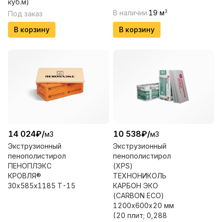
куб.м)
В наличии
19
м
3
Под заказ
В корзину
В корзину
14 024
₽
/
10 538
₽
/
м3
м3
Экструзионный
Экструзионный
пенополистирол
пенополистирол
ПЕНОПЛЭКС
(XPS)
КРОВЛЯ®
ТЕХНОНИКОЛЬ
30х585х1185 Т-15
КАРБОН ЭКО
(CARBON ECO)
1200х600х20 мм
(20 плит; 0,288