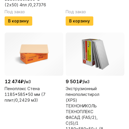
(2х50) 4пл /0,27376
Под заказ
Под заказ
В корзину
В корзину
12 474
₽
/
9 501
₽
/
м3
м3
Пеноплэкс Стена
Экструзионный
1185*585*50 мм (7
пенополистирол
плит/0,2429 м3)
(XPS)
ТЕХНОНИКОЛЬ
ТЕХНОПЛЕКС
ФАСАД (FAS/2),
С(S)/1
1180х580х50-L (8