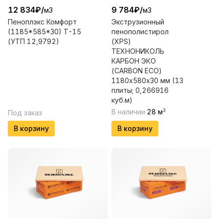
12 834
₽
/
9 784
₽
/
м3
м3
Пеноплэкс Комфорт
Экструзионный
(1185*585*30) Т-15
пенополистирол
(УТП 12,9792)
(XPS)
ТЕХНОНИКОЛЬ
КАРБОН ЭКО
(CARBON ECO)
1180х580х30 мм (13
плиты; 0,266916
куб.м)
В наличии
28
м
3
Под заказ
В корзину
В корзину