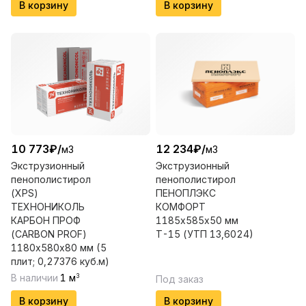
В корзину
В корзину
10 773
₽
/
12 234
₽
/
м3
м3
Экструзионный
Экструзионный
пенополистирол
пенополистирол
(XPS)
ПЕНОПЛЭКС
ТЕХНОНИКОЛЬ
КОМФОРТ
КАРБОН ПРОФ
1185х585х50 мм
(CARBON PROF)
Т-15 (УТП 13,6024)
1180х580х80 мм (5
плит; 0,27376 куб.м)
В наличии
1
м
3
Под заказ
В корзину
В корзину