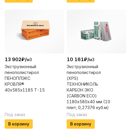
13 902
₽
/
10 161
₽
/
м3
м3
Экструзионный
Экструзионный
пенополистирол
пенополистирол
ПЕНОПЛЭКС
(XPS)
КРОВЛЯ®
ТЕХНОНИКОЛЬ
40х585х1185 Т-15
КАРБОН ЭКО
(CARBON ECO)
1180х580х40 мм (10
плит; 0,27376 куб.м)
Под заказ
Под заказ
В корзину
В корзину