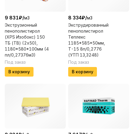
9 831
₽
/
8 334
₽
/
м3
м3
Экструзионный
Экструдированный
пенополистирол
пенополистирол
(XPS Изобокс) 150
Теплекс
ТБ (TB) (2х50),
1185*585*50мм,
1180*580*100мм (4
Т-15 8п/0,2776
пл/0,27376м3)
(УТП 13,3248)
Под заказ
Под заказ
В корзину
В корзину