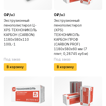
0
₽
/
0
₽
/
м3
м3
Экструзионный
Экструзионный
пенополистирол Ц-
пенополистирол
XPS ТЕХНОНИКОЛЬ
(XPS)
КАРБОН (CARBON)
ТЕХНОНИКОЛЬ
1180х580х110
КАРБОН ПРОФ
100L-1
(CARBON PROF)
1180х580х60 мм (7
плит; 0,28745 куб.м)
Под заказ
Под заказ
В корзину
В корзину