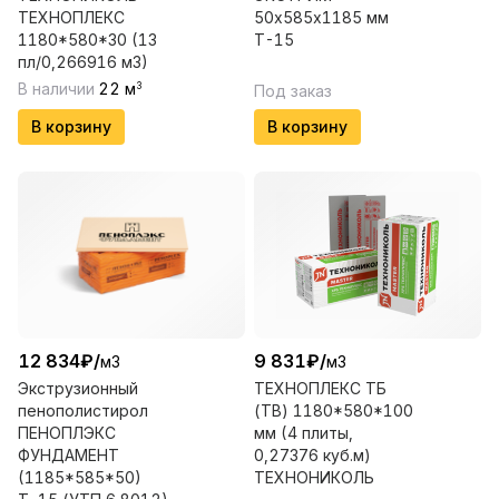
ТЕХНОПЛЕКС
50х585х1185 мм
1180*580*30 (13
Т-15
пл/0,266916 м3)
В наличии
22
м
3
Под заказ
В корзину
В корзину
12 834
₽
/
9 831
₽
/
м3
м3
Экструзионный
ТЕХНОПЛЕКС ТБ
пенополистирол
(ТВ) 1180*580*100
ПЕНОПЛЭКС
мм (4 плиты,
ФУНДАМЕНТ
0,27376 куб.м)
(1185*585*50)
ТЕХНОНИКОЛЬ