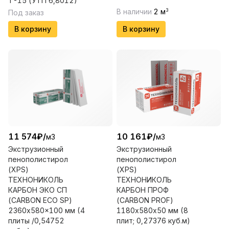
Т-15 (УТП 6,8012)
В наличии
2
м
3
Под заказ
В корзину
В корзину
11 574
₽
/
10 161
₽
/
м3
м3
Экструзионный
Экструзионный
пенополистирол
пенополистирол
(XPS)
(XPS)
ТЕХНОНИКОЛЬ
ТЕХНОНИКОЛЬ
КАРБОН ЭКО СП
КАРБОН ПРОФ
(CARBON ECO SP)
(CARBON PROF)
2360x580x100 мм (4
1180х580х50 мм (8
плиты /0,54752
плит; 0,27376 куб.м)