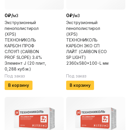
0
₽
/
0
₽
/
м3
м3
Экструзионный
Экструзионный
пенополистирол
пенополистирол
(XPS)
(XPS)
ТЕХНОНИКОЛЬ
ТЕХНОНИКОЛЬ
КАРБОН ПРОФ
КАРБОН ЭКО СП
СЛОУП (CARBON
ЛАЙТ (CARBON ECO
PROF SLOPE) 3.4%
SP LIGHT)
Элемент J (20 плит,
2360x580x100-L мм
0,288 куб.м.)
Под заказ
Под заказ
В корзину
В корзину