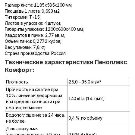
Размер листа: 1185х585х100 мм;
Площадь 1 листа: 0,693 м2;
Тип кромки: Т-15;
Листов в упаковке: 4 штуки;
Габариты упаковки: 1200х600х400 мм;
Квадратов в пачке: 2,77 кв. м;
Объем пачки: 0,2772 кубов;
Вес упаковки: 7,8 кг;
Страна производства: Россия
Технические характеристики Пеноплекс
Комфорт:
Плотность
25,0 – 35,0 кг/м³
Прочность на сжатие при
10% линейной деформации
140 кПа (14 т/м2)
или предел прочности при
сжатии, не менее
Водопоглощение за 24 часа,
0,4 % по объему
не более
Декларируемая
теплопроводность λD при
0,034 Вт/(м⋅K)