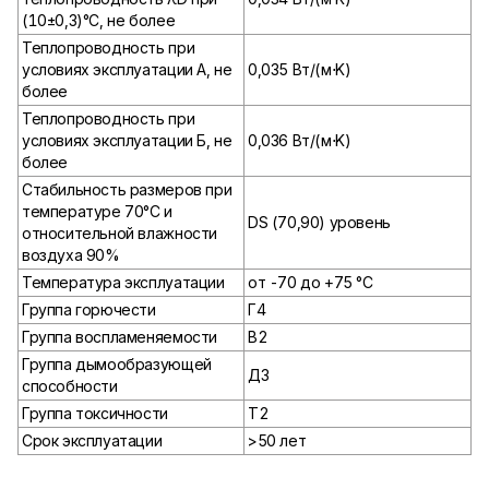
(10±0,3)°С, не более
Теплопроводность при
условиях эксплуатации А, не
0,035 Вт/(м⋅K)
более
Теплопроводность при
условиях эксплуатации Б, не
0,036 Вт/(м⋅K)
более
Стабильность размеров при
температуре 70°С и
DS (70,90) уровень
относительной влажности
воздуха 90%
Температура эксплуатации
от -70 до +75 °С
Группа горючести
Г4
Группа воспламеняемости
В2
Группа дымообразующей
Д3
способности
Группа токсичности
Т2
Срок эксплуатации
>50 лет