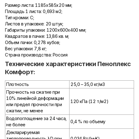
Размер листа: 1185х585х20 мм;
Площадь 1 листа: 0,693 м2;
Тип кромки: С;
Листов в упаковке: 20 штук;
Габариты упаковки: 1200х600х400 мм;
Квадратов в пачке: 13,86 кв. м;
Объем пачки: 0,278 кубов;
Вес упаковки: 7,8 кг;
Страна производства: Россия
Технические характеристики Пеноплекс
Комфорт:
Плотность
25,0 – 35,0 кг/м3
Прочность на сжатие при
10% линейной деформации
120 кПа (12 т/м2)
или предел прочности при
сжатии, не менее
Водопоглощение за 24 часа,
0,4 % по объему
не более
Декларируемая
теплопроводность λD при
0,034 Вт/(м⋅K)