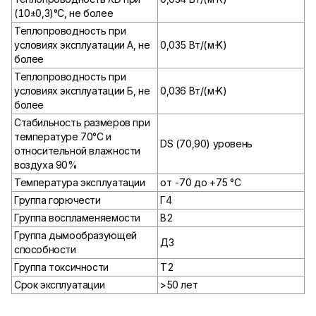
(10±0,3)°С, не более
Теплопроводность при
условиях эксплуатации А, не
0,035 Вт/(м⋅K)
более
Теплопроводность при
условиях эксплуатации Б, не
0,036 Вт/(м⋅K)
более
Стабильность размеров при
температуре 70°С и
DS (70,90) уровень
относительной влажности
воздуха 90%
Температура эксплуатации
от -70 до +75 °С
Группа горючести
Г4
Группа воспламеняемости
В2
Группа дымообразующей
Д3
способности
Группа токсичности
Т2
Срок эксплуатации
>50 лет