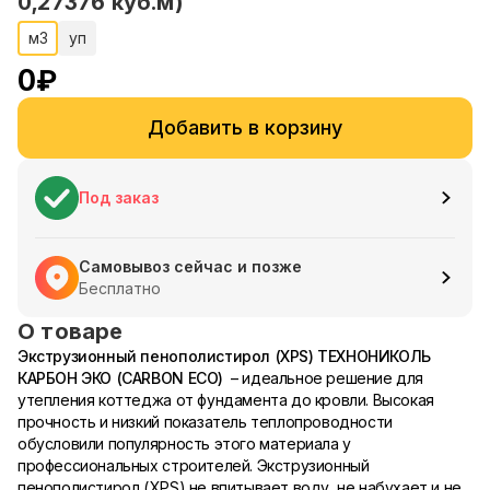
0,27376 куб.м)
м3
уп
0
₽
Добавить в корзину
Под заказ
Самовывоз сейчас и позже
Бесплатно
О товаре
Экструзионный пенополистирол (XPS) ТЕХНОНИКОЛЬ
КАРБОН ЭКО (CARBON ECO)
– идеальное решение для
утепления коттеджа от фундамента до кровли. Высокая
прочность и низкий показатель теплопроводности
обусловили популярность этого материала у
профессиональных строителей. Экструзионный
пенополистирол (XPS) не впитывает воду, не набухает и не