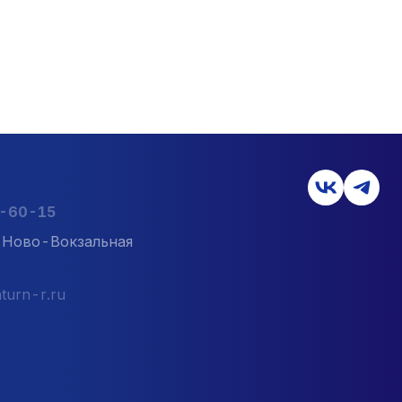
2-60-15
л. Ново-Вокзальная
turn-r.ru