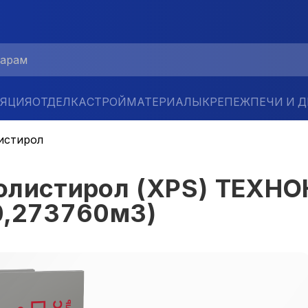
ЛЯЦИЯ
ОТДЕЛКА
СТРОЙМАТЕРИАЛЫ
КРЕПЕЖ
ПЕЧИ И 
истирол
полистирол (XPS) ТЕХ
0,273760м3)