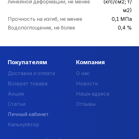
линейной деформации, не менее
(кгс/см2; т/
м2)
Прочность на изгиб, не менее
0,1 МПа
Водопоглощение, не более
0,4 %
Покупателям
Компания
Доставка и оплата
О нас
Возврат товара
Новости
Акции
Наши адреса
Статьи
Отзывы
Личный кабинет
Калькулятор