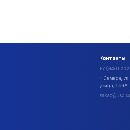
Контакты
+7 (846) 20
г. Самара, у
улица, 146А
zakaz@1sc.sa