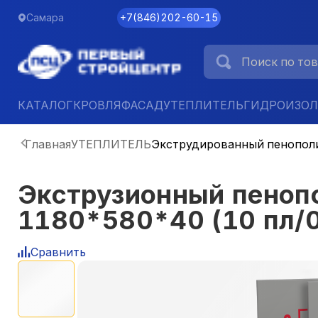
Самара
+7
(
846
)
202-60-15
КАТАЛОГ
КРОВЛЯ
ФАСАД
УТЕПЛИТЕЛЬ
ГИДРОИЗО
Главная
УТЕПЛИТЕЛЬ
Экструдированный пенопол
Экструзионный пено
1180*580*40 (10 пл/
Сравнить