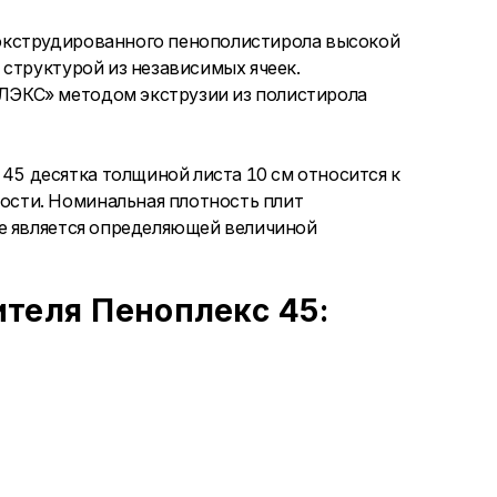
экструдированного пенополистирола высокой
структурой из независимых ячеек.
ЭКС» методом экструзии из полистирола
 десятка толщиной листа 10 см относится к
сти. Номинальная плотность плит
не является определяющей величиной
теля Пеноплекс 45: