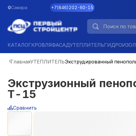
Самара
+7
(
846
)
202-60-15
КАТАЛОГ
КРОВЛЯ
ФАСАД
УТЕПЛИТЕЛЬ
ГИДРОИЗО
Главная
УТЕПЛИТЕЛЬ
Экструдированный пенопол
Экструзионный пено
Т-15
Сравнить