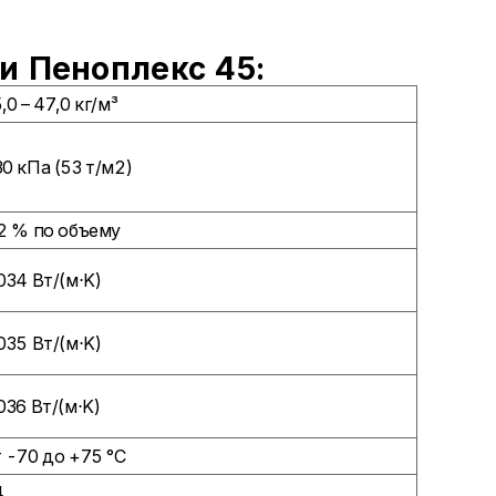
и Пеноплекс 45:
,0 – 47,0 кг/м³
0 кПа (53 т/м2)
2 % по объему
034 Вт/(м⋅K)
035 Вт/(м⋅K)
036 Вт/(м⋅K)
 -70 до +75 °С
4