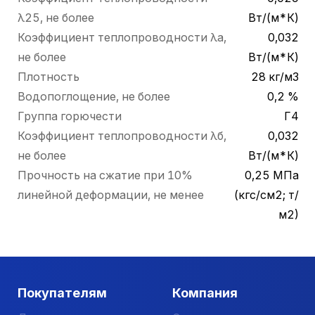
λ25, не более
Вт/(м*К)
Коэффициент теплопроводности λа,
0,032
не более
Вт/(м*К)
Плотность
28 кг/м3
Водопоглощение, не более
0,2 %
Группа горючести
Г4
Коэффициент теплопроводности λб,
0,032
не более
Вт/(м*К)
Прочность на сжатие при 10%
0,25 МПа
линейной деформации, не менее
(кгс/см2; т/
м2)
Покупателям
Компания