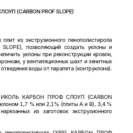
СЛОУП (CARBON PROF SLOPE)
 плит из экструзионного пенополистирола
LOPE), позволяющий создать уклоны и
величить уклоны при реконструкции кровли,
оронкам, у вентиляционных шахт и зенитных
отведения воды от парапета (контруклона).
НОНИКОЛЬ КАРБОН ПРОФ СЛОУП (CARBON
лоном 1,7 % или 2,1% (плиты A и В), 3,4 %
арезанных из заготовок экструзионного
ого пенополистирола (XPS) КАРБОН ПРОФ