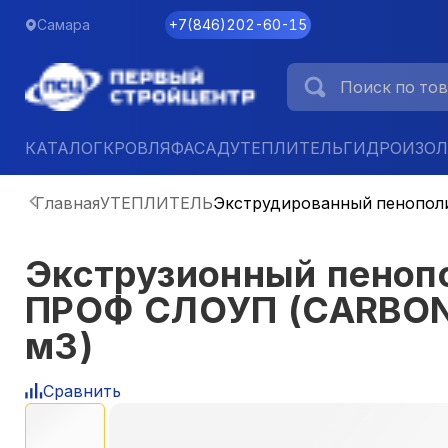
Самара
+7
(
846
)
202-60-15
КАТАЛОГ
КРОВЛЯ
ФАСАД
УТЕПЛИТЕЛЬ
ГИДРОИЗО
Главная
УТЕПЛИТЕЛЬ
Экструдированный пенопол
Экструзионный пено
ПРОФ СЛОУП (CARBON 
м3)
Сравнить