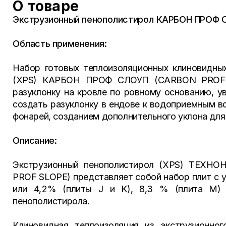
О товаре
Экструзионный пенополистирол КАРБОН ПРОФ 
Область применения:
Набор готовых теплоизоляционных клиновидных
(XPS) КАРБОН ПРОФ СЛОУП (CARBON PROF S
разуклонку на кровле по ровному основанию, у
создать разуклонку в ендове к водоприемным в
фонарей, созданием дополнительного уклона для 
Описание:
Экструзионный пенополистирол (XPS) ТЕХ
PROF SLOPE) представляет собой набор плит с ук
или 4,2% (плиты J и K), 8,3 % (плита М) н
пенополистирола.
Клиновидная теплоизоляция из экструзионн