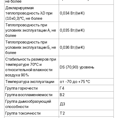
не более
Декларируемая
теплопроводность λD при
0,034 Вт/(м⋅K)
(10±0,3)°С, не более
Теплопроводность при
условиях эксплуатации А, не
0,035 Вт/(м⋅K)
более
Теплопроводность при
условиях эксплуатации Б, не
0,036 Вт/(м⋅K)
более
Стабильность размеров при
температуре 70°С и
DS (70,90) уровень
относительной влажности
воздуха 90%
Температура эксплуатации
от -70 до +75 °С
Группа горючести
Г4
Группа воспламеняемости
В2
Группа дымообразующей
Д3
способности
Группа токсичности
Т2