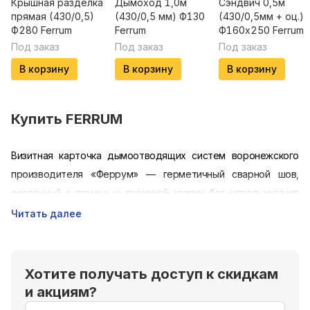
Крышная разделка
Дымоход 1,0м
Сэндвич 0,5м
прямая (430/0,5)
(430/0,5 мм) Ф130
(430/0,5мм + оц.)
Ф280 Ferrum
Ferrum
Ф160х250 Ferrum
Под заказ
Под заказ
Под заказ
В корзину
В корзину
В корзину
Купить
FERRUM
Визитная карточка дымоотводящих систем воронежского
производителя «Феррум» — герметичный сварной шов,
созданный с помощью лазерной сварки без использования
легирующих материалов. Высокое качество
дымоходов
Читать далее
Ferrum в сочетании с демократичной стоимостью
становятся определяющими факторами при выборе
конструкций для создания естественной тяги. Сэндвич-
Хотите получать доступ к скидкам
системы широко применяются в котлах и газовых колонках,
и акциям?
при возведении банных, домовых печей и каминов.