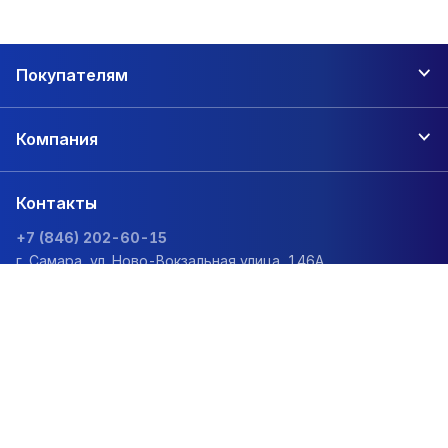
и светлый полнотелый кирпич от завода МЕАКИР.
Керамический кирпич прекрасно подходит для возведения
несущих стен и строительства объектов с высокой
Покупателям
нагрузкой.
Повышенная прочность.
Готовые изделия способны
Компания
выдерживать чрезмерные нагрузки. Производитель
МЕАКИР предлагает продукцию с маркировкой М200.
Контакты
Отличная морозоустойчивость.
Кирпич МЕАКИР для
облицовки строений имеет отличные отзывы, способен
+7 (846) 202-60-15
г. Самара, ул. Ново-Вокзальная улица, 146А
выдерживать до 50 циклов.
zakaz@1sc.saturn-r.ru
Полная экологичность.
АО МЕАКИР выпускает
продукцию, производимую только из глины, экологически
чистого сырья, которое проходит необходимую
технологическую обработку.
Политика обработки персональных данных
Безупречное качество исполнения.
Производственный
концерн МЕАКИР в Березниках использует проверенную