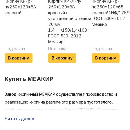
Кирпич КР-р-
Кирпич КР-Л-пу
Кирпич КР-р-
пу250*120*88
250*120*88
по250*120*65
красный
красный с
красный1НФ/175/2
утолщенной стенкой
ГОСТ 530-2012
20 мм
Меакир
1,4НФ/150/1,4/100
ГОСТ 530-2012
Меакир
Под заказ
Под заказ
Под заказ
В корзину
В корзину
В корзину
Купить
МЕАКИР
Завод кирпичный МЕАКИР осуществляет производство и
реализацию кирпича различного размера пустотелого,
двойного, светлого, красного. Завод МЕАКИР в Березниках
производит продукцию из натурального сырья, глины,
Читать далее
которая добывается в карьерах, проходит дробление,